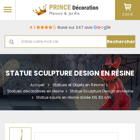
0.00 €
G
o
o
g
l
e
4.1
Basé sur 247 avis
Rechercher
STATUE SCULPTURE DESIGN EN RÉSINE
Accueil
Statues et Objets en Résine
Statues décoratives en résine
Statue Sculpture Design en résine
Statue souris en résine dorée XXL 83 cm