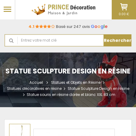
0.00 €
G
o
o
g
l
e
4.1
Basé sur 247 avis
Rechercher
STATUE SCULPTURE DESIGN EN RÉSINE
Accueil
Statues et Objets en Résine
Statues décoratives en résine
Statue Sculpture Design en résine
Statue souris en résine dorée et blanc XXL 83 cm