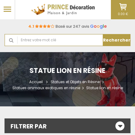
0.00 €
G
o
o
g
l
e
4.1
Basé sur 247 avis
Rechercher
STATUE LION EN RÉSINE
Accueil
Statues et Objets en Résine
Statues animaux exotiques en résine
Statue lion en résine
FILTRER PAR