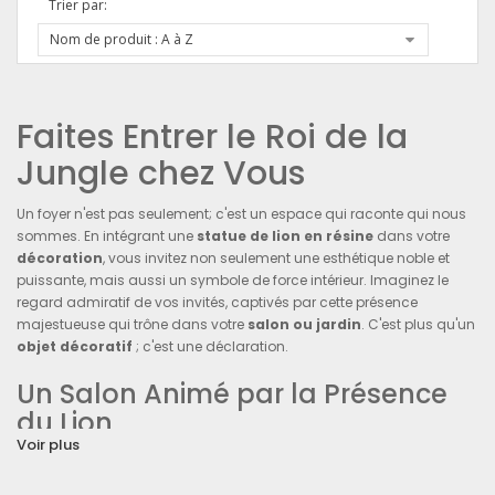
Trier par:
Nom de produit : A à Z
Faites Entrer le Roi de la
Jungle chez Vous
Un foyer n'est pas seulement; c'est un espace qui raconte qui nous
sommes. En intégrant une
statue de lion en résine
dans votre
décoration
, vous invitez non seulement une esthétique noble et
puissante, mais aussi un symbole de force intérieur. Imaginez le
regard admiratif de vos invités, captivés par cette présence
majestueuse qui trône dans votre
salon ou jardin
. C'est plus qu'un
objet décoratif
; c'est une déclaration.
Un Salon Animé par la Présence
du Lion
Voir plus
Dans le salon, où chaque détail contribue à l'ambiance générale,
une
statue de lion en résine
apportera une touche de caractère.