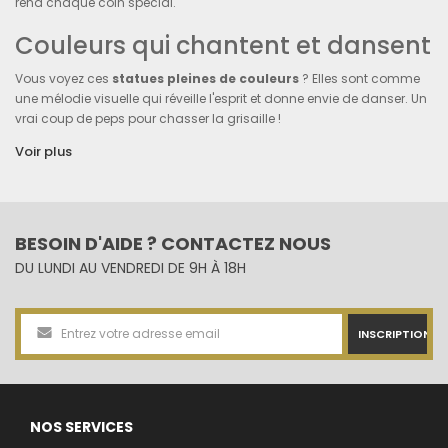
rend chaque coin spécial.
Couleurs qui chantent et dansent
Vous voyez ces
statues pleines de couleurs
? Elles sont comme
une mélodie visuelle qui réveille l'esprit et donne envie de danser. Un
vrai coup de peps pour chasser la grisaille !
Voir plus
La classe du noir et blanc
Parfois, le bonheur est dans la simplicité. Une
statue
en noir ou
blanc, c'est la promesse d'une touche d'élégance qui ne se démode
jamais. Comme un bon vieux film en noir et blanc qui a toujours son
BESOIN D'AIDE ? CONTACTEZ NOUS
charme.
DU LUNDI AU VENDREDI DE 9H À 18H
Le jardin, une galerie à ciel
ouvert
INSCRIPTION
Votre
jardin
, c'est plus qu'un bout de terre ; c'est une toile vivante. Les
statues en résine
? Elles viennent jouer les étoiles dans ce décor,
offrant une performance silencieuse qui évolue avec les saisons.
NOS SERVICES