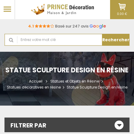
0.00 €
G
o
o
g
l
e
4.1
Basé sur 247 avis
Rechercher
STATUE SCULPTURE DESIGN EN RÉSINE
Accueil
Statues et Objets en Résine
Statues décoratives en résine
Statue Sculpture Design en résine
FILTRER PAR