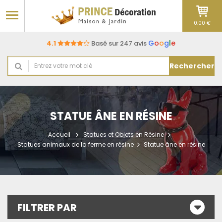
0.00 €
G
o
o
g
l
e
4.1
Basé sur 247 avis
Rechercher
STATUE ÂNE EN RÉSINE
Accueil
Statues et Objets en Résine
Statues animaux de la ferme en résine
Statue âne en résine
FILTRER PAR