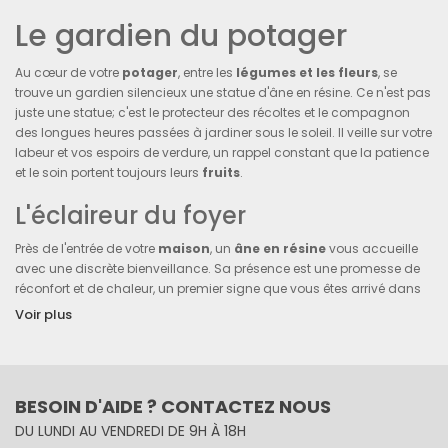
Le gardien du potager
Au cœur de votre
potager
, entre les
légumes et les fleurs
, se
trouve un gardien silencieux une statue d'âne en résine. Ce n'est pas
juste une statue; c'est le protecteur des récoltes et le compagnon
des longues heures passées à jardiner sous le soleil. Il veille sur votre
labeur et vos espoirs de verdure, un rappel constant que la patience
et le soin portent toujours leurs
fruits
.
L'éclaireur du foyer
Près de l'entrée de votre
maison
, un
âne en résine
vous accueille
avec une discrète bienveillance. Sa présence est une promesse de
réconfort et de chaleur, un premier signe que vous êtes arrivé dans
un lieu d'amour et de sécurité. Il est l'éclaireur qui guide les pas des
Voir plus
visiteurs et des membres de la famille, un symbole de bienvenue qui
unit tout le monde dès le seuil.
Le confident des nuits étoilées
BESOIN D'AIDE ? CONTACTEZ NOUS
Sur le rebord de la fenêtre de votre chambre, sous le voile scintillant
DU LUNDI AU VENDREDI DE 9H À 18H
de la nuit, un
âne en résine
partage le silence contemplatif des