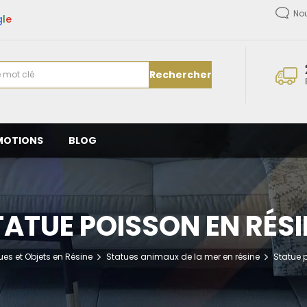
No
g
l
e
Rechercher
MOTIONS
BLOG
TATUE POISSON EN RÉSI
ues et Objets en Résine
Statues animaux de la mer en résine
Statue 