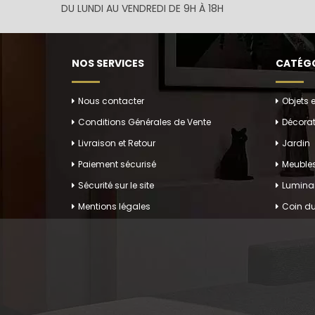
Notre sél
DU LUNDI AU VENDREDI DE 9H À 18H
la vie aqu
Déco
NOS SERVICES
CATÉGO
Créez un
des enfan
Nous contacter
Objets 
Acce
Conditions Générales de Vente
Décorat
Nos
stat
Livraison et Retour
Jardin
endroit, e
Paiement sécurisé
Meuble
Sér
Sécurité sur le site
Luminai
Mentions légales
Coin du
Plongez d
créations
Une O
Nos
statu
présence e