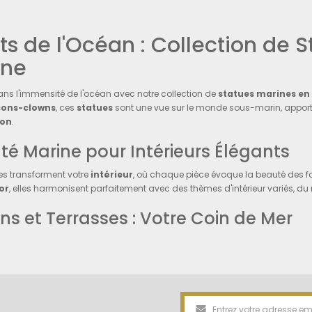
ts de l'Océan : Collection de 
ine
ans l'immensité de l'océan avec notre collection de
statues marines en 
sons-clowns
, ces
statues
sont une vue sur le monde sous-marin, apportan
ion
.
té Marine pour Intérieurs Élégants
es transforment votre
intérieur
, où chaque pièce évoque la beauté des f
or
, elles harmonisent parfaitement avec des thèmes d'intérieur variés, du
ns et Terrasses : Votre Coin de Mer
un fragment de l'océan dans vos espaces
extérieurs
grâce à nos statues 
et d'originalité, transformant
jardins
,
terrasses
et bords de
piscine
en vé
age Sous-Marin à Domicile : 