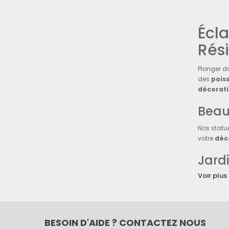
Écla
Rés
Plonger d
des
pois
décorat
Beau
Nos statu
votre
déc
Jardi
Voir plus
Intégrez 
fraîcheur 
Voy
BESOIN D'AIDE ? CONTACTEZ NOUS