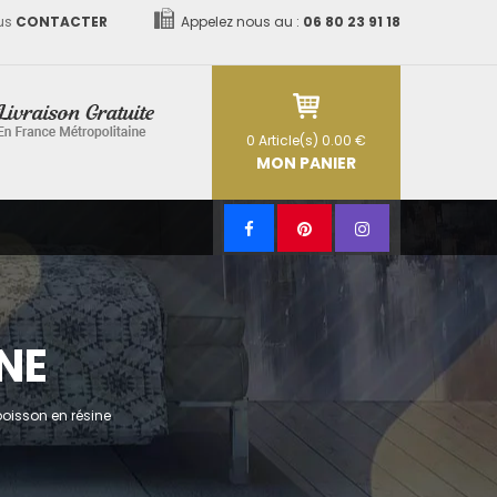
us
CONTACTER
Appelez nous au :
06 80 23 91 18
0
Article(s)
0.00 €
MON PANIER
NE
poisson en résine