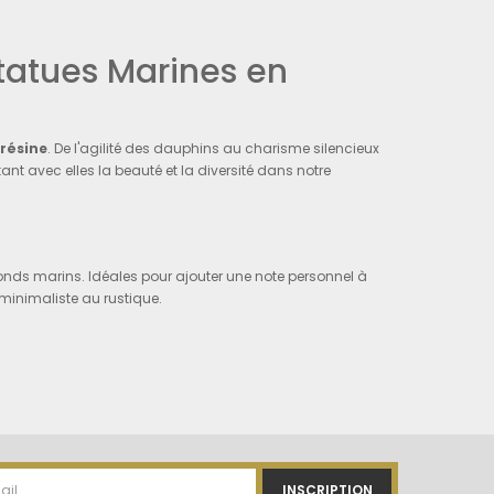
Statues Marines en
résine
. De l'agilité des dauphins au charisme silencieux
t avec elles la beauté et la diversité dans notre
onds marins. Idéales pour ajouter une note personnel à
 minimaliste au rustique.
résistantes et esthétiques. Elles offrent une touche de
ritables aquarium de paix inspirés par la mer.
Statues Aquatiques
INSCRIPTION