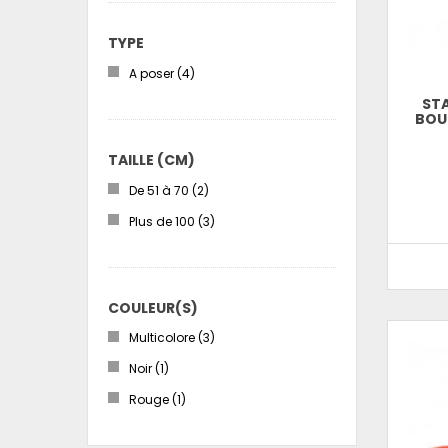
TYPE
A poser
(4)
STA
BOU
TAILLE (CM)
De 51 à 70
(2)
Plus de 100
(3)
COULEUR(S)
Multicolore
(3)
Noir
(1)
Rouge
(1)