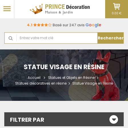
0.00 €
G
o
o
g
l
e
4.1
Basé sur 247 avis
Rechercher
STATUE VISAGE EN RÉSINE
Accueil
Statues et Objets en Résine
Statues décoratives en résine
Statue Visage en résine
FILTRER PAR