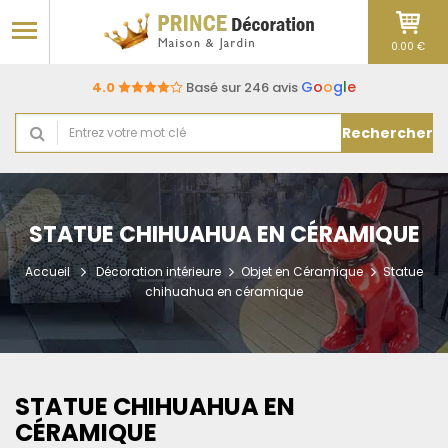
0.00 €
G
o
o
g
l
e
4.0
Basé sur 246 avis
Rechercher
STATUE CHIHUAHUA EN CÉRAMIQUE
Accueil
Décoration intérieure
Objet en Céramique
Statue
chihuahua en céramique
STATUE CHIHUAHUA EN
CÉRAMIQUE