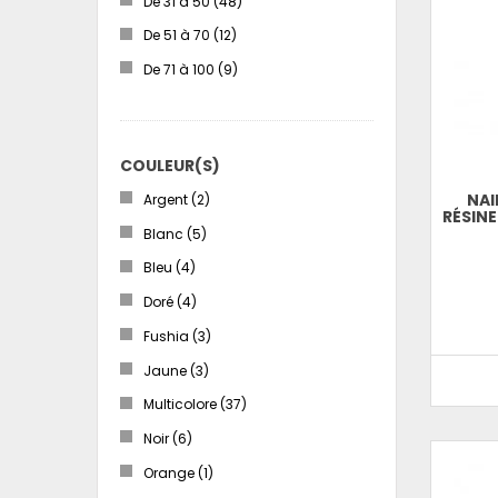
De 31 à 50
(48)
De 51 à 70
(12)
De 71 à 100
(9)
COULEUR(S)
NAI
Argent
(2)
RÉSINE
Blanc
(5)
Bleu
(4)
Doré
(4)
Fushia
(3)
Jaune
(3)
Multicolore
(37)
Noir
(6)
Orange
(1)