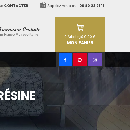
us
CONTACTER
Appelez nous au :
06 80 23 91 18
0
Article(s)
0.00 €
MON PANIER
RÉSINE