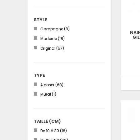
STYLE
Campagne
(8)
NAIN
GI
Moderne
(18)
Original
(57)
TYPE
A poser
(68)
Mural
(1)
TAILLE (CM)
De 10 à 30
(16)