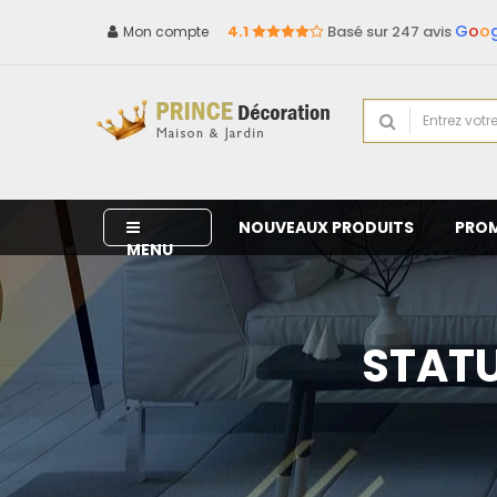
G
o
o
4.1
Basé sur 247 avis
Mon compte
NOUVEAUX PRODUITS
PRO
MENU
STATU