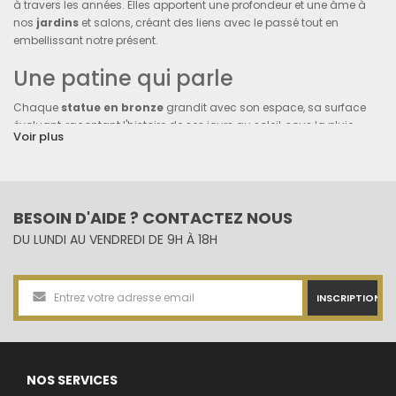
à travers les années. Elles apportent une profondeur et une âme à
nos
jardins
et salons, créant des liens avec le passé tout en
embellissant notre présent.
Une patine qui parle
Chaque
statue en bronze
grandit avec son espace, sa surface
évoluant, racontant l'histoire de ses jours au soleil, sous la pluie,
Voir plus
embrassée par les saisons. Cette beauté qui mûrit avec le temps
apporte une touche de vie, un caractère unique à chaque pièce.
Des racines dans l'histoire
BESOIN D'AIDE ? CONTACTEZ NOUS
Posséder une
statue en bronze
, c'est comme tenir un morceau
DU LUNDI AU VENDREDI DE 9H À 18H
d'histoire entre ses mains. Inspirées de mythes, d'histoires et de
légendes, elles portent en elles un héritage culturel, enrichissant nos
espaces de leur noblesse silencieuse.
INSCRIPTION
Les veines de la vie :
Statues en bois
NOS SERVICES
Dans le bois de chaque
statue
se cachent des histoires séculaires,