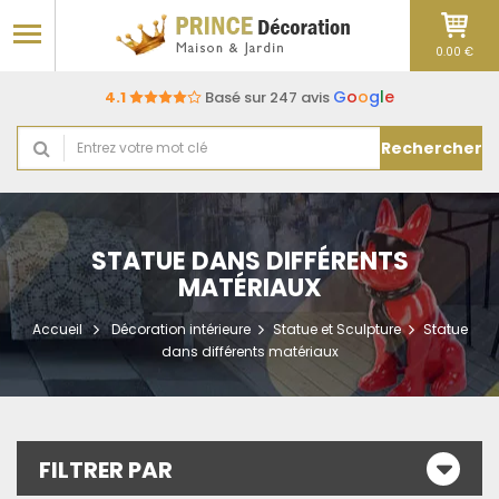
0.00 €
G
o
o
g
l
e
4.1
Basé sur 247 avis
Rechercher
STATUE DANS DIFFÉRENTS
MATÉRIAUX
Accueil
Décoration intérieure
Statue et Sculpture
Statue
dans différents matériaux
FILTRER PAR