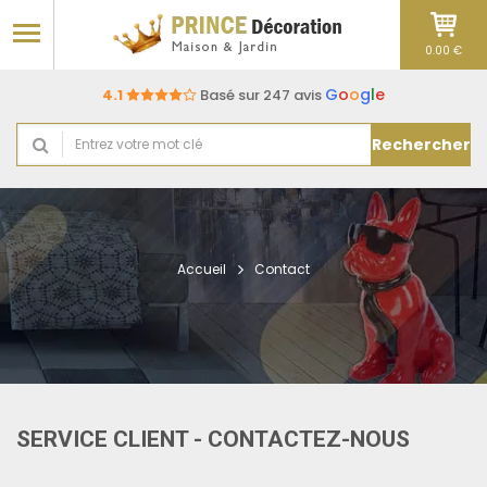
0.00 €
G
o
o
g
l
e
4.1
Basé sur 247 avis
Rechercher
Accueil
Contact
SERVICE CLIENT - CONTACTEZ-NOUS