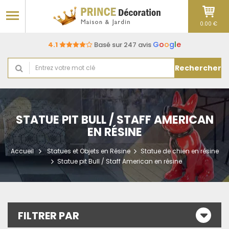
0.00 €
G
o
o
g
l
e
4.1
Basé sur 247 avis
Rechercher
STATUE PIT BULL / STAFF AMERICAN
EN RÉSINE
Accueil
Statues et Objets en Résine
Statue de chien en résine
Statue pit Bull / Staff American en résine
FILTRER PAR