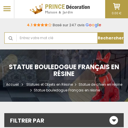
0.00 €
G
o
o
g
l
e
4.1
Basé sur 247 avis
Rechercher
STATUE BOULEDOGUE FRANÇAIS EN
RÉSINE
Accueil
Statues et Objets en Résine
Statue de chien en résine
Statue bouledogue Français en résine
FILTRER PAR