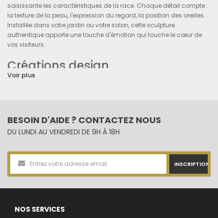
saisissante les caractéristiques de la race. Chaque détail compte :
la texture de la peau, l'expression du regard, la position des oreilles.
Installée dans votre jardin ou votre salon, cette sculpture
authentique apporte une touche d'émotion qui touche le cœur de
vos visiteurs.
Créations design
contemporaines
Voir plus
Les modèles design révolutionnent la décoration intérieure. Finitions
laquées noires, dorées ou chromées transforment ce chien
populaire en véritable œuvre d'art contemporain. Dans un loft urbain
BESOIN D'AIDE ? CONTACTEZ NOUS
ou un appartement minimaliste, votre statuette moderne devient le
DU LUNDI AU VENDREDI DE 9H À 18H
point focal de l'espace.
Versions street-art multicolores
INSCRIPTION
Pour les amateurs de décoration décalée, les créations multicolores
offrent un spectacle visuel époustouflant. Inspirées des graffitis
urbains et du pop art, ces pièces transforment votre terrasse en
galerie d'art contemporaine. Une sculpture artistique qui affirme
NOS SERVICES
votre personnalité créative.