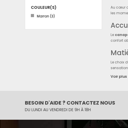
COULEUR(S)
Au cœur 
les moment
Marron
(3)
Accu
Le
canap
confort a
Mati
Le choix 
sensation
Voir plus
Bibl
La
biblio
disponibl
BESOIN D'AIDE ? CONTACTEZ NOUS
Histo
DU LUNDI AU VENDREDI DE 9H À 18H
Chaque ét