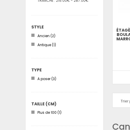
215.00€ - 287.00€
TRANCHE :
STYLE
ÉTAGÈ
BOULA
Ancien
(2)
MARRO
Antique
(1)
TYPE
A poser
(3)
Trier 
TAILLE (CM)
Plus de 100
(1)
Can