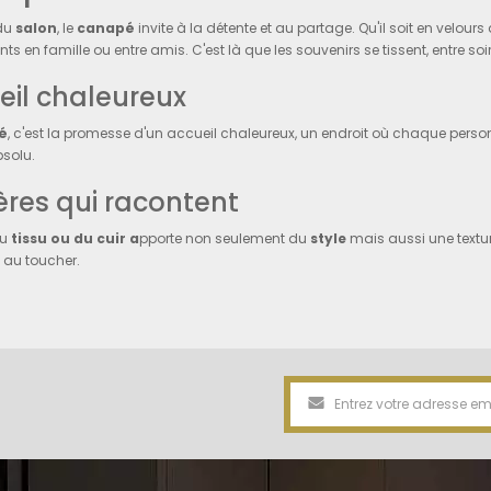
du
salon
, le
canapé
invite à la détente et au partage. Qu'il soit en velour
s en famille ou entre amis. C'est là que les souvenirs se tissent, entre soi
eil chaleureux
é
, c'est la promesse d'un accueil chaleureux, un endroit où chaque pers
bsolu.
ères qui racontent
du
tissu ou du cuir a
pporte non seulement du
style
mais aussi une textur
 au toucher.
iothèques évolutives : Gardien
thèque
n'est pas juste un meuble de
rangement
; c'est une vitrine pour
l
es dans une gamme de matériaux, des étagères en bois clair aux structures
ires en exposition
agère de la
bibliothèque
offre une scène pour les histoires qui nous son