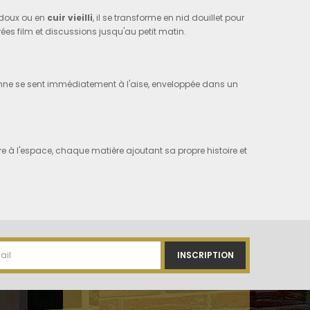
s doux ou en
cuir vieilli
, il se transforme en nid douillet pour
rées film et discussions jusqu'au petit matin.
onne se sent immédiatement à l'aise, enveloppée dans un
e à l'espace, chaque matière ajoutant sa propre histoire et
nes de récits
es livres, les objets de collection
. Modulables et
 métalliques fines, elles s'adaptent à tout.
INSCRIPTION
t chères, qu'elles soient écrites ou vécues.