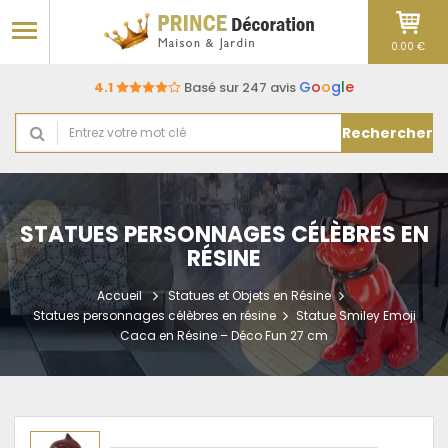
0.00 €
G
o
o
g
l
e
4.1
Basé sur 247 avis
Rechercher
STATUES PERSONNAGES CÉLÈBRES EN
RÉSINE
Accueil
Statues et Objets en Résine
Statues personnages célèbres en résine
Statue Smiley Emoji
Caca en Résine – Déco Fun 27 cm