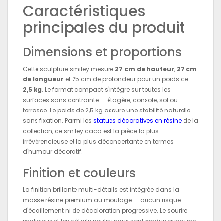
Caractéristiques
principales du produit
Dimensions et proportions
Cette sculpture smiley mesure
27 cm de hauteur
,
27 cm
de longueur
et 25 cm de profondeur pour un poids de
2,5 kg
. Le format compact s'intègre sur toutes les
surfaces sans contrainte — étagère, console, sol ou
terrasse. Le poids de 2,5 kg assure une stabilité naturelle
sans fixation. Parmi les
statues décoratives en résine
de la
collection, ce smiley caca est la pièce la plus
irrévérencieuse et la plus déconcertante en termes
d'humour décoratif.
Finition et couleurs
La finition brillante multi-détails est intégrée dans la
masse résine premium au moulage — aucun risque
d'écaillement ni de décoloration progressive. Le sourire
malicieux et les détails sculpturaux sont rendus avec une