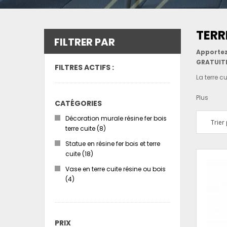
TERR
FILTRER PAR
Apportez
GRATUITE
FILTRES ACTIFS :
La terre c
Plus
CATÉGORIES
Décoration murale résine fer bois
Trier 
terre cuite
(8)
Statue en résine fer bois et terre
cuite
(18)
Vase en terre cuite résine ou bois
(4)
PRIX