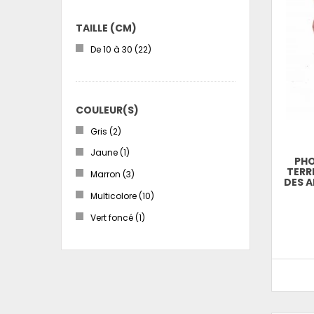
TAILLE (CM)
De 10 à 30
(22)
COULEUR(S)
Gris
(2)
Jaune
(1)
PH
TERR
Marron
(3)
DES A
Multicolore
(10)
Vert foncé
(1)