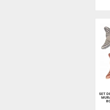
SET D
MURA
R