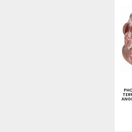
PH
TER
ANGE