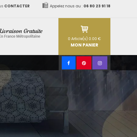
us
CONTACTER
Appelez nous au :
06 80 23 91 18
0
Article(s)
0.00 €
MON PANIER