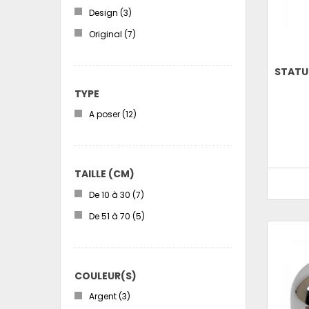
Design
(3)
Original
(7)
STATU
TYPE
A poser
(12)
TAILLE (CM)
De 10 à 30
(7)
De 51 à 70
(5)
COULEUR(S)
Argent
(3)