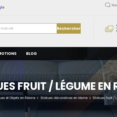
No
g
l
e
Rechercher
MOTIONS
BLOG
ES FRUIT / LÉGUME EN 
ues et Objets en Résine
Statues décoratives en résine
Statues Fruit /