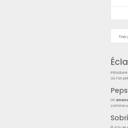
Trier 
Écla
Introduir
où l’on pr
Peps
Un
anana
comme un
Sobri
Et si tu e