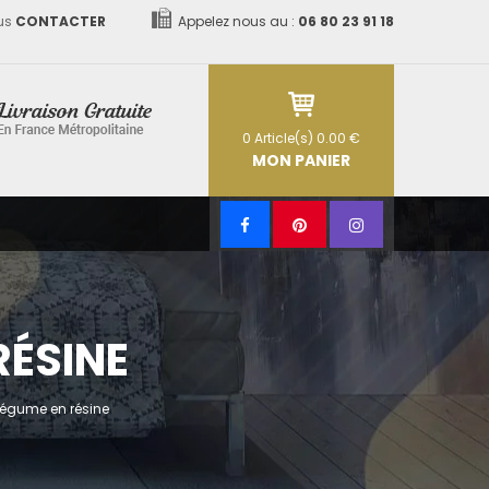
us
CONTACTER
Appelez nous au :
06 80 23 91 18
0
Article(s)
0.00 €
MON PANIER
RÉSINE
 Légume en résine