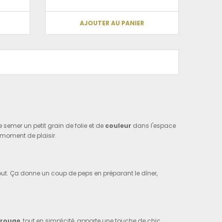
AJOUTER AU PANIER
semer un petit grain de folie et de
couleur
dans l'espace
t moment de plaisir.
tout. Ça donne un coup de peps en préparant le dîner,
 rouge
, tout en simplicité, apporte une touche de chic