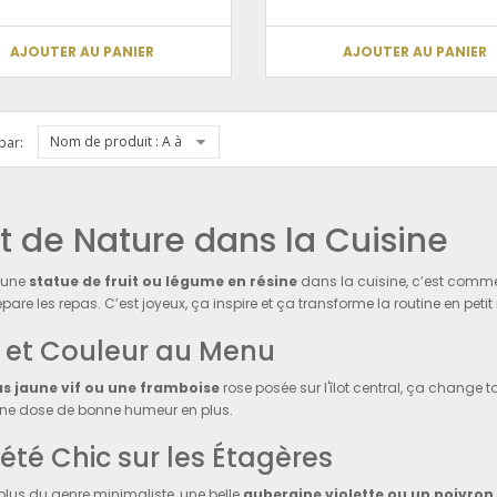
AJOUTER AU PANIER
AJOUTER AU PANIER
Nom de produit : A à Z
par:
t de Nature dans la Cuisine
e une
statue de fruit ou légume en résine
dans la cuisine, c’est comme 
épare les repas. C’est joyeux, ça inspire et ça transforme la routine en peti
 et Couleur au Menu
s jaune vif ou une framboise
rose posée sur l'îlot central, ça change 
e dose de bonne humeur en plus.
été Chic sur les Étagères
s plus du genre minimaliste, une belle
aubergine violette ou un poivron