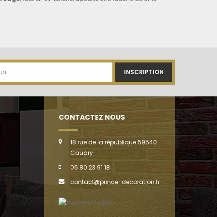
.
réativité, c'est possible avec ces
statues de fruits
et
n de verdure.
INSCRIPTION
es
fleurs
. C'est une curiosité qui intrigue, qui fait sourire et
CONTACTEZ NOUS
norme près de l’espace barbecue ? Cela crée un thème
18 rue de la république 59540
Caudry
06 80 23 91 18
contact@prince-decoration.fr
it ou légume peut dynamiser l'espace et stimuler la