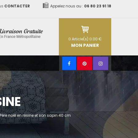
us
CONTACTER
Appelez nous au :
06 80 23 91 18
0
Article(s)
0.00 €
MON PANIER
SINE
Père noël en résine et son sapin 40 cm