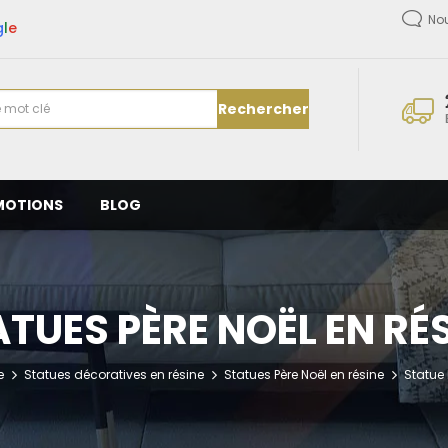
No
g
l
e
Rechercher
MOTIONS
BLOG
TUES PÈRE NOËL EN RÉ
e
Statues décoratives en résine
Statues Père Noël en résine
Statue 