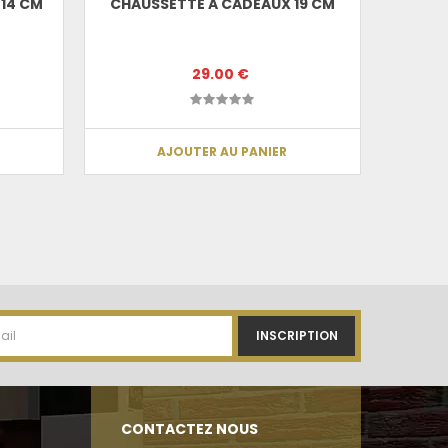
 14 CM
CHAUSSETTE A CADEAUX 19 CM
GRAN
29.00 €
AJOUTER AU PANIER
INSCRIPTION
CONTACTEZ NOUS