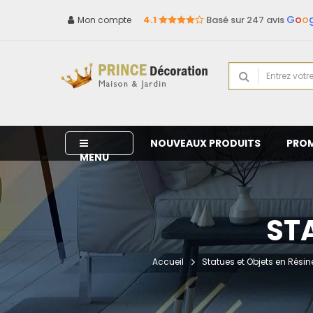
G
o
o
4.1
Basé sur 247 avis
Mon compte
NOUVEAUX PRODUITS
PRO
MENU
STA
Accueil
Statues et Objets en Résin