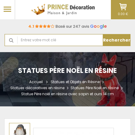
0.00 €
G
o
o
g
l
e
4.1
Basé sur 247 avis
Rechercher
STATUES PÈRE NOËL EN RÉSINE
Accueil
Statues et Objets en Résine
Statues décoratives en résine
Statues Père Noël en résine
Statue Père noël en résine avec sapin et ours 14 cm