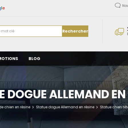
No
g
l
e
Rechercher
MOTIONS
BLOG
E DOGUE ALLEMAND EN 
de chien en résine
Statue dogue Allemand en résine
Statue chien tê