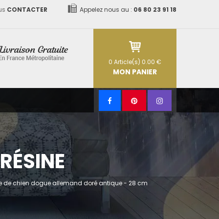
us
CONTACTER
Appelez nous au :
06 80 23 91 18
0
Article(s)
0.00 €
MON PANIER
RÉSINE
te de chien dogue allemand doré antique - 28 cm