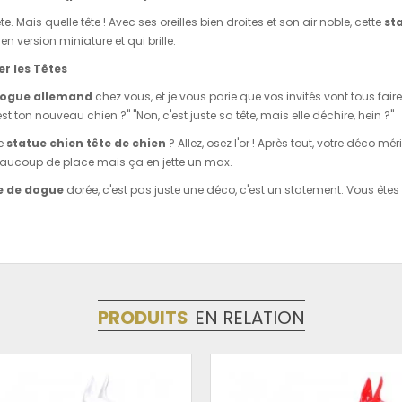
te. Mais quelle tête ! Avec ses oreilles bien droites et son air noble, cette
st
n version miniature et qui brille.
er les Têtes
dogue allemand
chez vous, et je vous parie que vos invités vont tous faire
st ton nouveau chien ?" "Non, c'est juste sa tête, mais elle déchire, hein ?"
te
statue chien tête de chien
? Allez, osez l'or ! Après tout, votre déco m
eaucoup de place mais ça en jette un max.
e de dogue
dorée, c'est pas juste une déco, c'est un statement. Vous êtes 
PRODUITS
EN RELATION