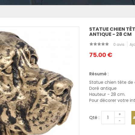
STATUE CHIEN TÊ
ANTIQUE - 28 CM
0 avis
Ajo
75.00 €
Résumé :
Statue chien tête de
Doré antique
Hauteur - 28 cm.
Pour décorer votre int
+
Qté :
-