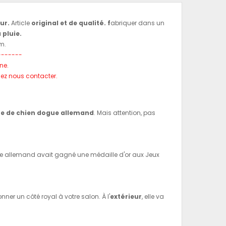
eur.
Article
original et de qualité. f
abriquer dans un
a pluie.
cm.
-------
ine.
llez nous contacter.
te de chien dogue allemand
. Mais attention, pas
ue allemand avait gagné une médaille d'or aux Jeux
donner un côté royal à votre salon. À l'
extérieur
, elle va