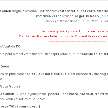
e chien
dogue allemand. Pour décorer
votre intérieur et votre extéri
matériaux qui ne craint
ni le gel , ni les uv , ni l
Poids 2 kg. Dimensions : H. 28 x L. 29 x l. 28 
------------------------------------------
Livraison gratuite pour la France métropolita
Pour l'expédition vers l'international, la Corse et Monaco veui
----------------------------------
i Vaut de l'Or
ruc pour pimper votre déco ? J'ai ce qu'il vous faut : une
statue chien tê
e Déco
 cm de pure classe en
couleur doré antique
. C'est comme si votre dog
o !
 Vous Voulez
 de chien
? Elle se la joue passe-partout. Dans
votre intérieur
, elle va 
e nouveau Versailles du quartier.
rosse Tête (pour de vrai)