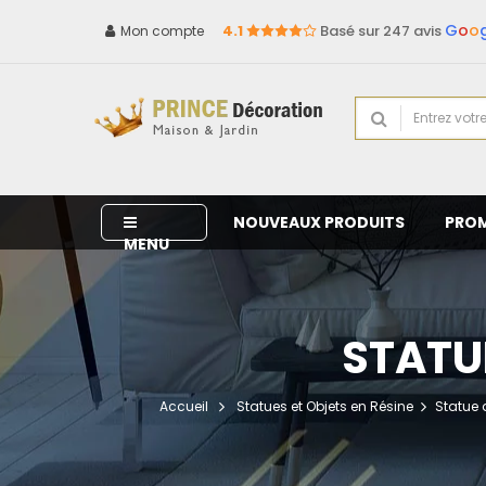
G
o
o
4.1
Basé sur 247 avis
Mon compte
NOUVEAUX PRODUITS
PRO
MENU
STATU
Accueil
Statues et Objets en Résine
Statue 