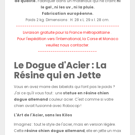
de qualité.
Fabriquer dans un matériaux qui ne craint
ni
le gel , ni les uv , ni la pluie.
Fabrication européenne.
Poids 2 kg. Dimensions : H. 28 x L. 29 x l. 28 cm.
-------------------------------------------------
Livraison gratuite pour la France métropolitaine .
Pour l'expédition vers l'international,
la Corse et Monaco
veuillez nous contacter.
----------------------------
Le Dogue d'Acier : La
Résine qui en Jette
Vous en avez marre des bibelots qui font pas le poids ?
J'ai ce qu'il vous faut : une
statue en résine chien
dogue allemand
couleur acier. C'est comme si votre
chien avait fusionné avec Robocop !
L'Art de l'Acier, sans les Kilos
Imaginez : tout le style de l'acier, mais en version légère.
Cette
résine chien dogue allemand
, elle en jette un max