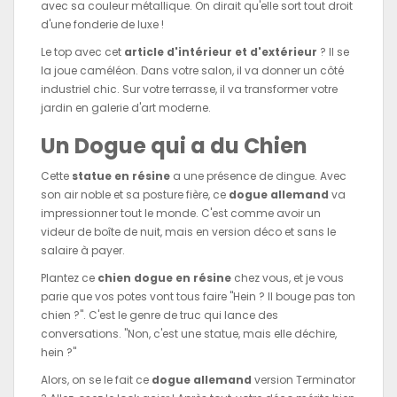
avec sa couleur métallique. On dirait qu'elle sort tout droit
d'une fonderie de luxe !
Le top avec cet
article d'intérieur et d'extérieur
? Il se
la joue caméléon. Dans votre salon, il va donner un côté
industriel chic. Sur votre terrasse, il va transformer votre
jardin en galerie d'art moderne.
Un Dogue qui a du Chien
Cette
statue en résine
a une présence de dingue. Avec
son air noble et sa posture fière, ce
dogue allemand
va
impressionner tout le monde. C'est comme avoir un
videur de boîte de nuit, mais en version déco et sans le
salaire à payer.
Plantez ce
chien dogue en résine
chez vous, et je vous
parie que vos potes vont tous faire "Hein ? Il bouge pas ton
chien ?". C'est le genre de truc qui lance des
conversations. "Non, c'est une statue, mais elle déchire,
hein ?"
Alors, on se le fait ce
dogue allemand
version Terminator