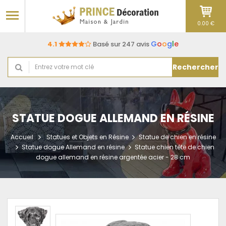
0.00 €
G
o
o
g
l
e
4.1
Basé sur 247 avis
Rechercher
STATUE DOGUE ALLEMAND EN RÉSINE
Accueil
Statues et Objets en Résine
Statue de chien en résine
Statue dogue Allemand en résine
Statue chien tête de chien
dogue allemand en résine argentée acier - 28 cm