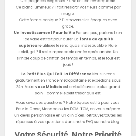
Ces poignées élégantes ? Une finition remarquable.
Ce blanc lumineux ? Il fait ressortir vos fleurs comme par
magie.
Cette forme iconique ? Elle traverse les époques avec
grâce.
Un Investissement Pour la Vie
Parlons peu, parlons bien
: ce vase est fait pour durer. La
fonte de qualité
supérieure
utilisée le rend quasi indestructible. Pluie,
soleil, gel ? Il reste impeccable année après année. Un
simple coup de chiffon de temps en temps, et le tour est
joué !
Le Petit Plus Qui Fait La Différence
Nous livrons
gratuitement en France métropolitaine et expédions sous
24h. Votre
vase Médicis
est emballé avec le plus grand
soin - comme le petit trésor qu'il est.
Vous avez des questions ? Notre équipe est là pour vous.
Pour la Corse, Monaco ou les DOM-TOM, on vous prépare
un devis personnalisé en un clin d'œil. Retrouvez toutes les
réponses à vos questions dans notre FAQ sur notre blog.
Votre Sécurité, Notre Priorité