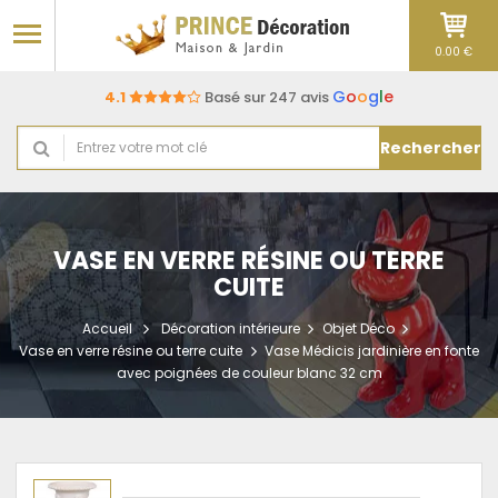
0.00 €
G
o
o
g
l
e
4.1
Basé sur 247 avis
Rechercher
VASE EN VERRE RÉSINE OU TERRE
CUITE
Accueil
Décoration intérieure
Objet Déco
Vase en verre résine ou terre cuite
Vase Médicis jardinière en fonte
avec poignées de couleur blanc 32 cm