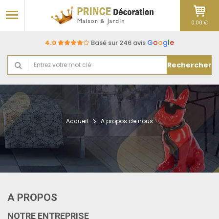
0.00 €
G
o
o
g
l
e
4.0
Basé sur 246 avis
Rechercher
Accueil
A propos de nous
A PROPOS
NOTRE ENTREPRISE