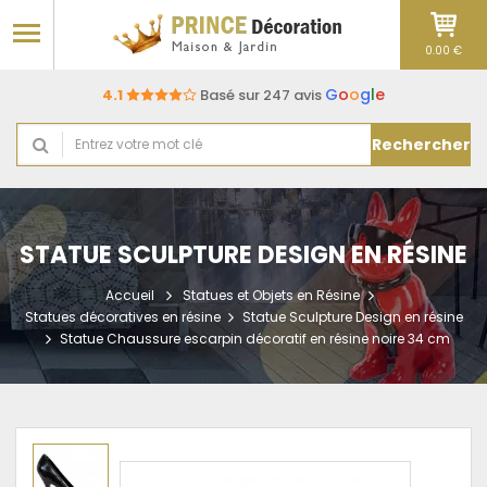
0.00 €
G
o
o
g
l
e
4.1
Basé sur 247 avis
Rechercher
STATUE SCULPTURE DESIGN EN RÉSINE
Accueil
Statues et Objets en Résine
Statues décoratives en résine
Statue Sculpture Design en résine
Statue Chaussure escarpin décoratif en résine noire 34 cm