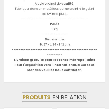
Article original de
qualité
.
Fabriquer dans un matériaux qui ne craint ni le gel, ni
les uv, ni la pluie.
---------------------------------------
Poids
1.1 kg.
----------------
Dimensions
: H. 27 x L. 34 x l. 12 cm.
--------------------------------------------------
---------
Livraison gratuite pour la France métropolitaine
Pour l'expédition vers l'international,la Corse et
Monaco veuillez nous contacter.
PRODUITS
EN RELATION