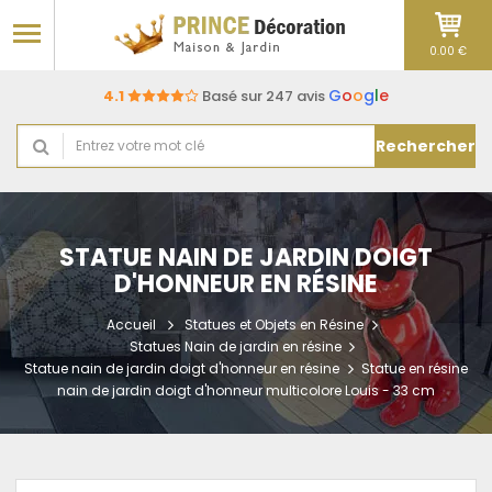
0.00 €
G
o
o
g
l
e
4.1
Basé sur 247 avis
Rechercher
STATUE NAIN DE JARDIN DOIGT
D'HONNEUR EN RÉSINE
Accueil
Statues et Objets en Résine
Statues Nain de jardin en résine
Statue nain de jardin doigt d'honneur en résine
Statue en résine
nain de jardin doigt d'honneur multicolore Louis - 33 cm