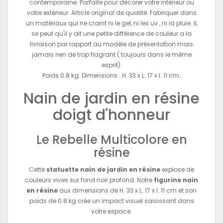
contemporaine. Parfaite pour décorer votre intérieur ou
votre extérieur. Article original de qualité. Fabriquer dans
un matériaux qui ne craint ni le gel, ni les uv , ni la pluie. IL
se peut qu'il y ait une petite différence de couleur a la
livraison par rapport au modèle de présentation mais
jamais rien de trop flagrant ( toujours dans le même
esprit).
Poids 0.8 kg. Dimensions : H. 33 x L. 17 x l. 11 cm.
Nain de jardin en résine
doigt d'honneur
Le Rebelle Multicolore en
résine
Cette
statuette nain de jardin en résine
explose de
couleurs vives sur fond noir profond. Notre
figurine nain
en résine
aux dimensions de H. 33 x L. 17 x l. 11 cm et son
poids de 0.8 kg crée un impact visuel saisissant dans
votre espace.