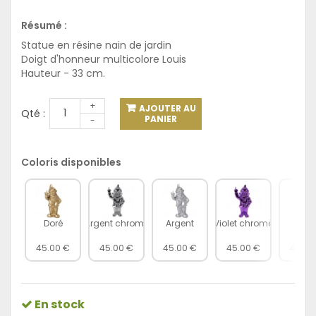
Résumé :
Statue en résine nain de jardin
Doigt d'honneur multicolore Louis
Hauteur - 33 cm.
+
AJOUTER AU
Qté :
PANIER
-
Coloris disponibles
Doré
Argent chromé
Argent
Violet chromè
Viole
45.00 €
45.00 €
45.00 €
45.00 €
45.00
En stock