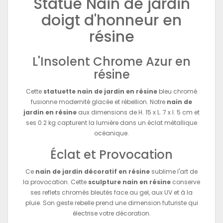
Statue Nain de jardin
doigt d'honneur en
résine
L'Insolent Chrome Azur en
résine
Cette
statuette nain de jardin en résine
bleu chromé
fusionne modernité glacée et rébellion. Notre
nain de
jardin en résine
aux dimensions de H. 15 x L. 7 x l. 5 cm et
ses 0.2 kg capturent la lumière dans un éclat métallique
océanique.
Éclat et Provocation
Ce
nain de jardin décoratif en résine
sublime l'art de
la provocation. Cette
sculpture nain en résine
conserve
ses reflets chromés bleutés face au gel, aux UV et à la
pluie. Son geste rebelle prend une dimension futuriste qui
électrise votre décoration.