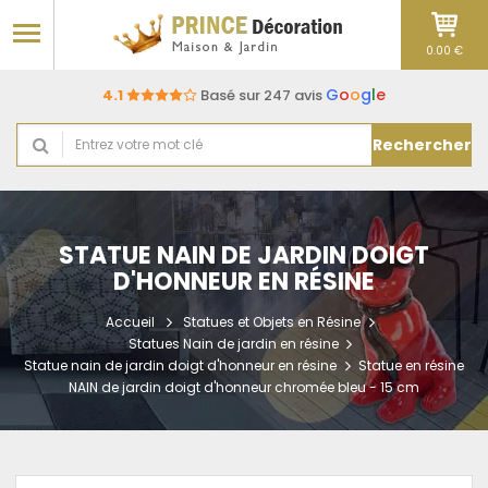
0.00 €
G
o
o
g
l
e
4.1
Basé sur 247 avis
Rechercher
STATUE NAIN DE JARDIN DOIGT
D'HONNEUR EN RÉSINE
Accueil
Statues et Objets en Résine
Statues Nain de jardin en résine
Statue nain de jardin doigt d'honneur en résine
Statue en résine
NAIN de jardin doigt d'honneur chromée bleu - 15 cm