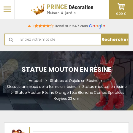
0.00 €
G
o
o
g
l
e
4.1
Basé sur 247 avis
Rechercher
STATUE MOUTON EN RÉSINE
Accueil
Statues et Objets en Résine
Statues animaux de la ferme en résine
Statue mouton en résine
Statue Mouton Résine Orange Tête Blanche Cornes Spiralées
Rayées 23 cm