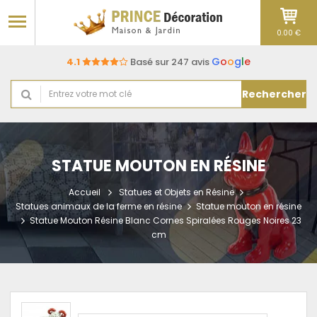
0.00 €
G
o
o
g
l
e
4.1
Basé sur 247 avis
Rechercher
STATUE MOUTON EN RÉSINE
Accueil
Statues et Objets en Résine
Statues animaux de la ferme en résine
Statue mouton en résine
Statue Mouton Résine Blanc Cornes Spiralées Rouges Noires 23
cm