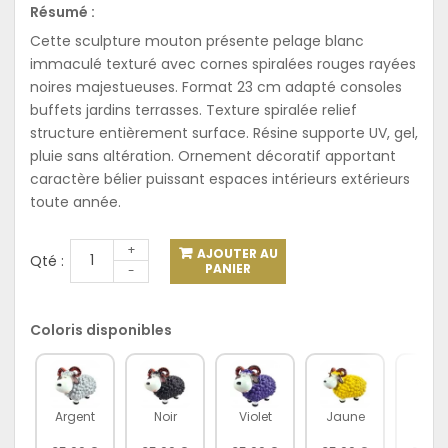
Résumé :
Cette sculpture mouton présente pelage blanc
immaculé texturé avec cornes spiralées rouges rayées
noires majestueuses. Format 23 cm adapté consoles
buffets jardins terrasses. Texture spiralée relief
structure entièrement surface. Résine supporte UV, gel,
pluie sans altération. Ornement décoratif apportant
caractère bélier puissant espaces intérieurs extérieurs
toute année.
+
AJOUTER AU
Qté :
PANIER
-
Coloris disponibles
Argent
Noir
Violet
Jaune
Vert