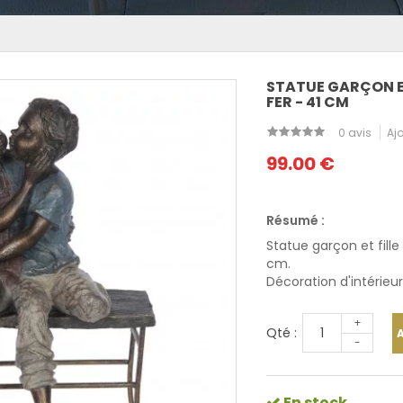
STATUE GARÇON ET
FER - 41 CM
0 avis
Ajo
99.00 €
Résumé :
Statue garçon et fille
cm.
Décoration d'intérieur
+
Qté :
-
En stock