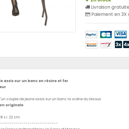
Livraison gratuit
Paiement en 3X o
le assis sur un banc en résine et fer
.
eur
'un couple de jeune assis sur un banc la scène du bisous
on originale
28 x l. 22 cm.
-----------------------------