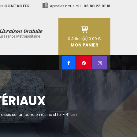
us
CONTACTER
Appelez nous au :
06 80 23 91 18
0
Article(s)
0.00 €
MON PANIER
TÉRIAUX
e assis sur un banc en résine et fer - 41 cm