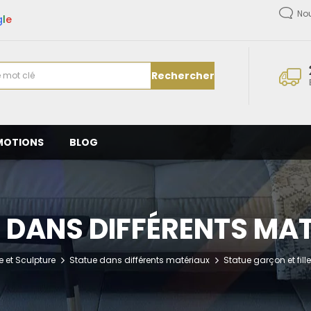
No
g
l
e
Rechercher
MOTIONS
BLOG
 DANS DIFFÉRENTS MA
e et Sculpture
Statue dans différents matériaux
Statue garçon et fill