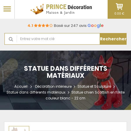
0.00 €
G
o
o
g
l
e
4.1
Basé sur 247 avis
Rechercher
STATUE DANS DIFFÉRENTS
MATÉRIAUX
Accueil
Décoration intérieure
Statue et Sculpture
Statue dans différents matériaux
Statue chien Scottish en fonte
couleur blanc - 22 cm