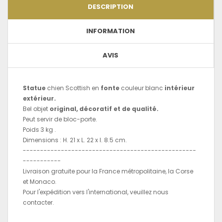
DESCRIPTION
INFORMATION
AVIS
Statue
chien Scottish en
fonte
couleur blanc
intérieur
extérieur.
Bel objet
original, décoratif et de qualité.
Peut servir de bloc-porte.
Poids 3 kg .
Dimensions : H. 21 x L. 22 x l. 8.5 cm.
--------------------------------------------------
-----------
Livraison gratuite pour la France métropolitaine, la Corse
et Monaco.
Pour l'expédition vers l'international, veuillez nous
contacter.