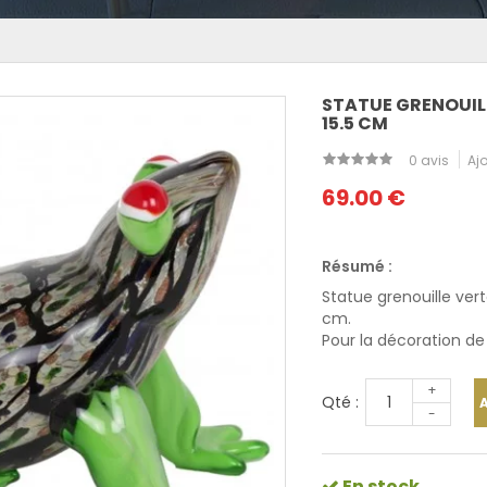
STATUE GRENOUILL
15.5 CM
0 avis
Ajo
69.00 €
Résumé :
Statue grenouille ver
cm.
Pour la
décoration de 
+
Qté :
-
En stock