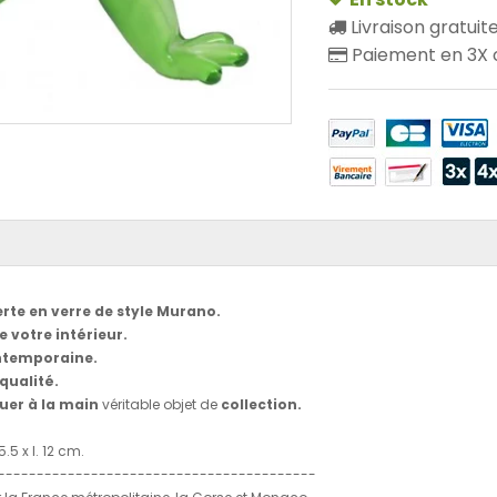
Livraison gratuit
Paiement en 3X o
erte en verre de style Murano.
 votre intérieur.
ntemporaine.
 qualité.
uer à la main
véritable objet de
collection.
5.5 x l. 12 cm.
-----------------------------------------