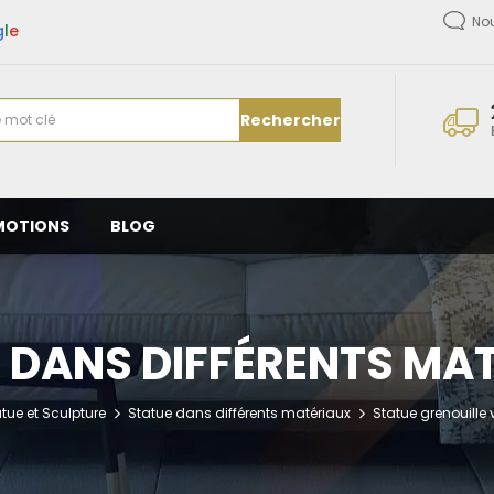
No
g
l
e
Rechercher
MOTIONS
BLOG
 DANS DIFFÉRENTS MA
tue et Sculpture
Statue dans différents matériaux
Statue grenouille 