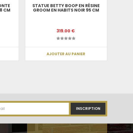
ONTE
STATUE BETTY BOOP EN RÉSINE
ST
18 CM
GROOM EN HABITS NOIR 95 CM
MULTI
319.00 €
AJOUTER AU PANIER
INSCRIPTION