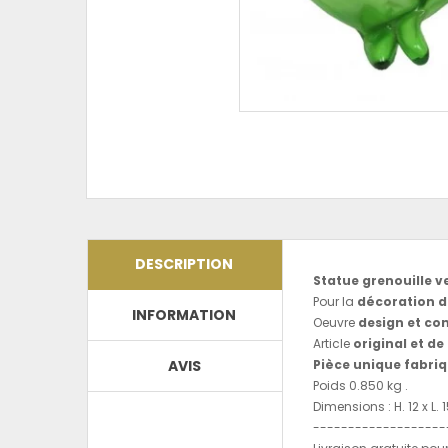
DESCRIPTION
Statue grenouille v
Pour la
décoration de
INFORMATION
Oeuvre
design et co
Article
original et de
AVIS
Pièce unique fabriq
Poids 0.850 kg .
Dimensions : H. 12 x L. 1
-------------------