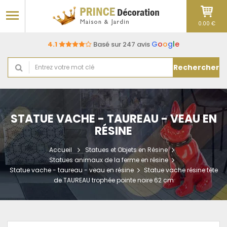
0.00 €
G
o
o
g
l
e
4.1
Basé sur 247 avis
Rechercher
STATUE VACHE - TAUREAU - VEAU EN
RÉSINE
Accueil
Statues et Objets en Résine
Statues animaux de la ferme en résine
Statue vache - taureau - veau en résine
Statue vache résine tête
de TAUREAU trophée pointe noire 62 cm