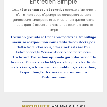
Entretien Simple
Cette
tête de taureau décorative
se nettoie facilement
d'un simple coup d'éponge. Sa conception durable
garantit une tenue parfaite au mur, tandis que sa résine
haute qualité assure une résistance optimale dans le
temps.
Livraison gratuite
en France métropolitaine.
Emballage
sécurisé
et
expédition immédiate
de nos stocks, pas
de flux tendu chez nous, notre
stock est réel
. Pour
l'international, la Corse et Monaco, contactez-nous
directement.
Protection optimale garantie
pendant le
transport. Consultez notre
FAQ
sur le blog. Tous les détails
sur la
résine
, le
transport
, les
conditions
, la
réception
,
l'
expédition
, l'
entretien
, il y a un
maximum
d'informations
.
PRODUITS
EN RELATION