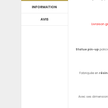
INFORMATION
AVIS
Livraison g
Statue pin-up
polic
Fabriquée en
résin
Avec ses dimensions