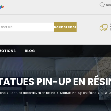
No
g
l
e
Rechercher
MOTIONS
BLOG
TATUES PIN-UP EN RÉSI
sine
Statues décoratives en résine
Statues Pin-Up en résine
STATUE