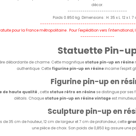
décor.
----------------------------
Poids 0.850 kg. Dimensions : H. 35 x L. 12 x l. 7
---------------------------------------------
ratuite pour la France métropolitaine . Pour l'expédition vers l'internationa
----------------
Statuette Pin-u
ière débordante de charme. Cette magnifique
statue pin-up en résine
r
authentique. Cette
figurine pin-up en résine
incarne l'esprit
Figurine pin-up en rés
e de haute qualité
, cette
statue rétro en résine
se distingue par ses 
détails. Chaque
statue pin-up en résine vintage
est minutieu
Sculpture pin-up en rés
 de 35 cm de hauteur, 12 cm de largeur et 7 cm de profondeur, cette
gra
une pièce de choix. Son poids de 0,850 kg assure une parf