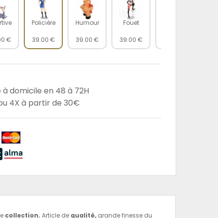
tive
Policière
Humour
Fouet
Lot de 3
00 €
39.00 €
39.00 €
39.00 €
49.00 €
e à domicile en 48 à 72H
u 4X à partir de 30€
de
collection.
Article de
qualité,
grande finesse du