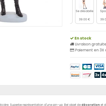
A genoux
Se désabille
Spor
39.00 €
39.00 €
39.
En stock
Livraison gratuit
Paiement en 3X o
icière. Superbe représentation d'une pin-up. Bel objet de
décoration
et 