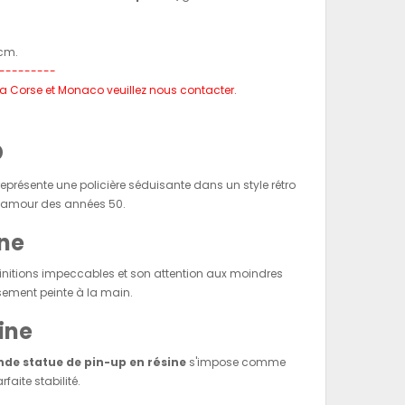
 cm.
---------
l, la Corse et Monaco veuillez nous contacter.
p
eprésente une policière séduisante dans un style rétro
 glamour des années 50.
ine
finitions impeccables et son attention aux moindres
sement peinte à la main.
ine
nde statue de pin-up en résine
s'impose comme
aite stabilité.