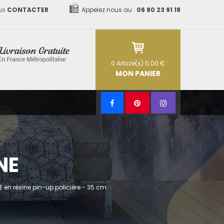
us
CONTACTER
Appelez nous au :
06 80 23 91 18
0
Article(s)
0.00 €
MON PANIER
NE
 en résine pin-up policière - 35 cm