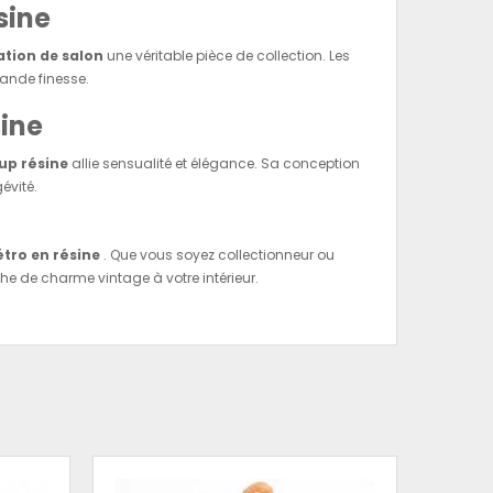
sine
ation de salon
une véritable pièce de collection. Les
rande finesse.
sine
-up résine
allie sensualité et élégance. Sa conception
évité.
étro en résine
. Que vous soyez collectionneur ou
che de charme vintage à votre intérieur.