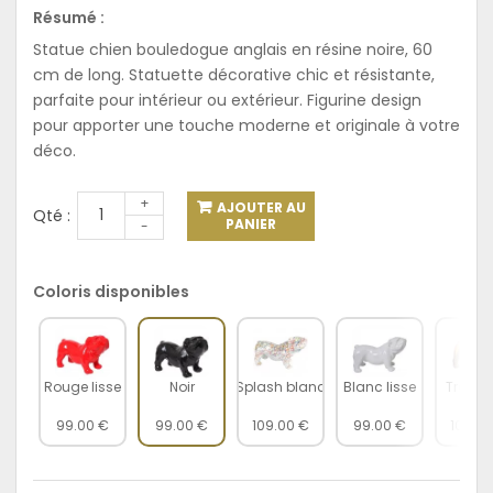
Résumé :
Statue chien bouledogue anglais en résine noire, 60
cm de long. Statuette décorative chic et résistante,
parfaite pour intérieur ou extérieur. Figurine design
pour apporter une touche moderne et originale à votre
déco.
+
AJOUTER AU
Qté :
PANIER
-
Coloris disponibles
Rouge lisse
Noir
Splash blanc
Blanc lisse
Trash n
99.00 €
99.00 €
109.00 €
99.00 €
109.00