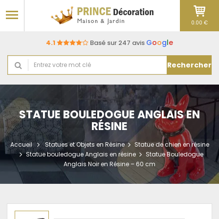
0.00 €
G
o
o
g
l
e
4.1
Basé sur 247 avis
Rechercher
STATUE BOULEDOGUE ANGLAIS EN
RÉSINE
Accueil
Statues et Objets en Résine
Statue de chien en résine
Statue bouledogue Anglais en résine
Statue Bouledogue
Anglais Noir en Résine – 60 cm