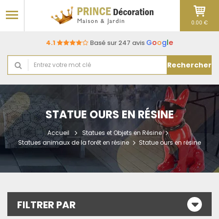
0.00 €
G
o
o
g
l
e
4.1
Basé sur 247 avis
Rechercher
STATUE OURS EN RÉSINE
Accueil
Statues et Objets en Résine
Statues animaux de la forêt en résine
Statue ours en résine
FILTRER PAR