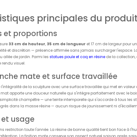
stiques principales du produi
 et proportions
esure
33 cm de hauteur
,
35 cm de longueur
et 17 cm de largeur pour u
ité et discrétion — présence affirmée sans jamais surcharger l'espace. L
u allée de jardin. Parmi les
statues poule et coq en résine
de la collection,
 rendu visuel.
anche mate et surface travaillée
l'intégralité de la sculpture avec une surface travaillée qui met en vale
 le mat apporte une douceur naturelle qui s'intègre parfaitement avec le bois 
 simplicité champêtre — une teinte intemporelle qui s'accorde à tous les s
égrés dans la masse résine — aucun risque de jaunissement ni d'écailleme
 et usage
 sans restriction toute l'année. La résine de bonne qualité tient bon face à
ltération. La finition mate conserve son aspect naturel saison après sai