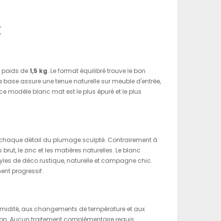
t
n poids de
1,5 kg
. Le format équilibré trouve le bon
a base assure une tenue naturelle sur meuble d'entrée,
 ce modèle blanc mat est le plus épuré et le plus
ur chaque détail du plumage sculpté. Contrairement à
brut, le zinc et les matières naturelles. Le blanc
tyles de déco rustique, naturelle et campagne chic.
nt progressif.
 l'humidité, aux changements de température et aux
son. Aucun traitement complémentaire requis.