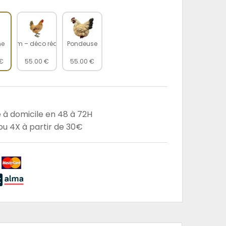
 35 cm – déco réaliste pour intérieur ou jardin
he
Pondeuse
 €
55.00 €
55.00 €
e à domicile en 48 à 72H
u 4X à partir de 30€