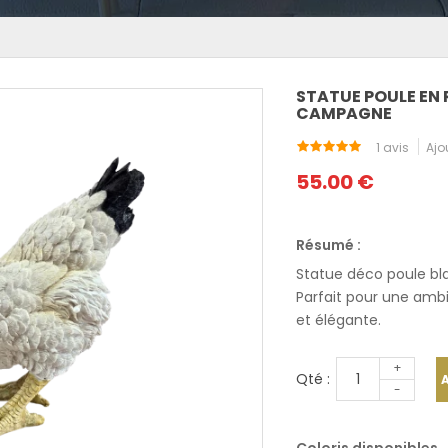
STATUE POULE EN 
CAMPAGNE
1 avis
Ajo
55.00 €
Résumé :
Statue déco poule bl
Parfait pour une ambi
et élégante.
+
Qté :
-