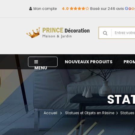
G
o
o
4.0
Basé sur 246 avis
Mon compte
NOUVEAUX PRODUITS
PRO
MENU
STAT
Accueil
Statues et Objets en Résine
Statues