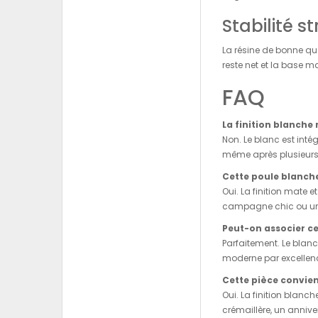
Stabilité s
La résine de bonne qua
reste net et la base m
FAQ
La finition blanche 
Non. Le blanc est int
même après plusieurs 
Cette poule blanche
Oui. La finition mate 
campagne chic ou une d
Peut-on associer ce
Parfaitement. Le blanc
moderne par excellenc
Cette pièce convie
Oui. La finition blan
crémaillère, un anniv