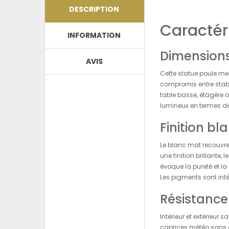
DESCRIPTION
Caractéri
INFORMATION
Dimensions
AVIS
Cette statue poule m
compromis entre stabil
table basse, étagère o
lumineux en termes de
Finition bl
Le blanc mat recouvre 
une finition brillante,
évoque la pureté et la
Les pigments sont int
Résistance
Intérieur et extérieur
caprices météo sans a