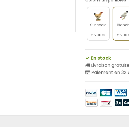
Coloris disponibles
Sur socle
Statue poule en résine
Blanc
55.00 €
55.00
En stock
Livraison gratuit
Paiement en 3X o