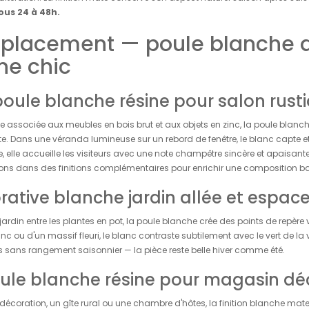
ous 24 à 48h.
 placement — poule blanche d
e chic
poule blanche résine pour salon rust
e associée aux meubles en bois brut et aux objets en zinc, la poule bla
e. Dans une véranda lumineuse sur un rebord de fenêtre, le blanc capte et d
, elle accueille les visiteurs avec une note champêtre sincère et apaisante
ons dans des finitions complémentaires pour enrichir une composition b
ative blanche jardin allée et espace
 jardin entre les plantes en pot, la poule blanche crée des points de repère
c ou d'un massif fleuri, le blanc contraste subtilement avec le vert de la v
es sans rangement saisonnier — la pièce reste belle hiver comme été.
oule blanche résine pour magasin dé
coration, un gîte rural ou une chambre d'hôtes, la finition blanche mate 