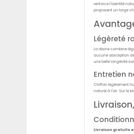
renforce l'identité na
proposent un large ch
Avantage
Légèreté r
La résine combine légè
aucune absorption de l
une belle longévité san
Entretien n
Chiffon légèrement hu
naturel à l'air. Sur le
Livraiso
Condition
Livraison gratuite 