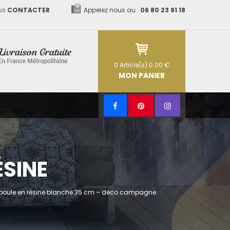
us
CONTACTER
Appelez nous au :
06 80 23 91 18
0
Article(s)
0.00 €
MON PANIER
ÉSINE
 poule en résine blanche 35 cm – déco campagne