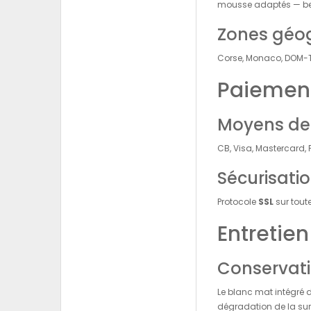
mousse adaptés — bec,
Zones géog
Corse, Monaco, DOM-TO
Paiement
Moyens de
CB, Visa, Mastercard, 
Sécurisati
Protocole
SSL
sur tout
Entretien
Conservati
Le blanc mat intégré 
dégradation de la surf