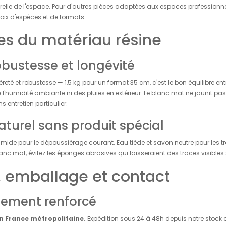
turelle de l'espace. Pour d'autres pièces adaptées aux espaces professionnels
oix d'espèces et de formats.
s du matériau résine
obustesse et longévité
reté et robustesse — 1,5 kg pour un format 35 cm, c'est le bon équilibre en
'humidité ambiante ni des pluies en extérieur. Le blanc mat ne jaunit pas, 
s entretien particulier.
aturel sans produit spécial
mide pour le dépoussiérage courant. Eau tiède et savon neutre pour les 
 blanc mat, évitez les éponges abrasives qui laisseraient des traces visibles 
n, emballage et contact
nement renforcé
en France métropolitaine.
Expédition sous 24 à 48h depuis notre stock