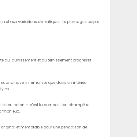
dien et aux variations climatiques. Le plumage sculpté
ste au jaunissement et au ternissement progressif
cor scandinave minimaliste que dans un intérieur
tyles.
els lin ou coton — c'est la composition champêtre
harmonieux.
ent original et mémorable pour une pendaison de