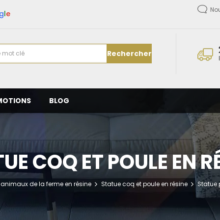
No
g
l
e
Rechercher
MOTIONS
BLOG
UE COQ ET POULE EN R
 animaux de la ferme en résine
Statue coq et poule en résine
Statue