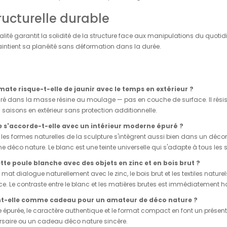
tructurelle durable
lité garantit la solidité de la structure face aux manipulations du quoti
aintient sa planéité sans déformation dans la durée.
mate risque-t-elle de jaunir avec le temps en extérieur ?
égré dans la masse résine au moulage — pas en couche de surface. Il rési
saisons en extérieur sans protection additionnelle.
 s'accorde-t-elle avec un intérieur moderne épuré ?
et les formes naturelles de la sculpture s'intègrent aussi bien dans un dé
éco nature. Le blanc est une teinte universelle qui s'adapte à tous les s
tte poule blanche avec des objets en zinc et en bois brut ?
 mat dialogue naturellement avec le zinc, le bois brut et les textiles natur
e. Le contraste entre le blanc et les matières brutes est immédiatement 
nt-elle comme cadeau pour un amateur de déco nature ?
che épurée, le caractère authentique et le format compact en font un prés
ersaire ou un cadeau déco nature sincère.