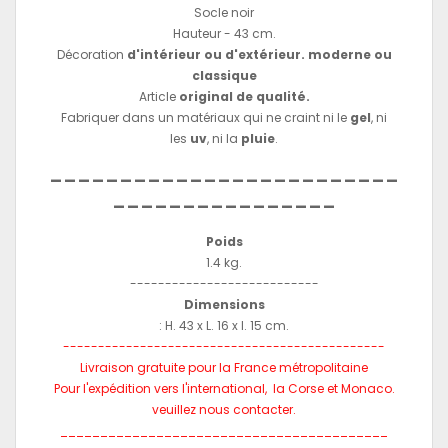
Socle noir
Hauteur - 43 cm.
Décoration
d'intérieur ou d'extérieur. moderne ou
classique
Article
original de qualité.
Fabriquer dans un matériaux qui ne craint ni le
gel
, ni
les
uv
, ni la
pluie
.
-------------------------
----------------
Poids
1.4 kg.
---------------------------
Dimensions
: H. 43 x L. 16 x l. 15 cm.
----------------------------------------------
Livraison gratuite pour la France métropolitaine
Pour l'expédition vers l'international, la Corse et Monaco.
veuillez nous contacter.
_________________________________________