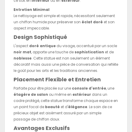
ce soit en
intérieur
ou en
extérieur
.
Entretien Minimal
Le nettoyage est simple et rapide, nécessitant seulement
un chiffon humide pour préserver son
éclat doré
et son
aspect impeccable.
Design Sophistiqué
L'aspect
doré antique
du visage, accentué par un socle
noir mat
, apporte une touche de
sophistication
et de
noblesse
. Cette statue est non seulement un élément
décoratif mais aussi une pièce de conversation qui reflète
le goût pour les arts et les traditions anciennes.
Placement Flexible et Entretien
Parfaite pour être placée sur une
console d'entrée
, une
étagère de salon
ou même en
extérieur
dans un
cadre protégé, cette statue transforme chaque espace en
un point focal de
beauté
et d'
élégance
. Le soin de ce
précieux objet est aisément assuré par un simple
passage de chiffon doux.
Avantages Exclusifs