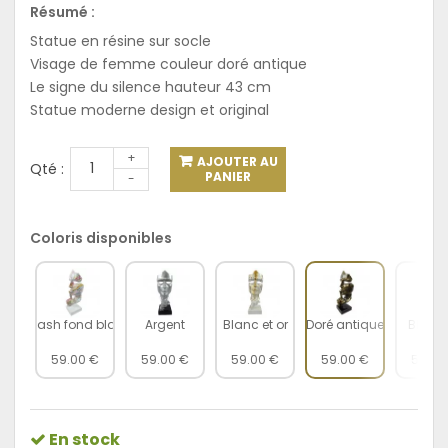
Résumé :
Statue en résine sur socle
Visage de femme couleur doré antique
Le signe du silence hauteur 43 cm
Statue moderne design et original
+
AJOUTER AU
Qté :
PANIER
-
Coloris disponibles
Splash fond blanc
Argent
Blanc et or
Doré antique
Bleu et
59.00 €
59.00 €
59.00 €
59.00 €
59.00
En stock