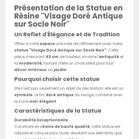
Présentation de la Statue en
Résine "Visage Doré Antique
sur Socle Noir"
Un Reflet d'Élégance et de Tradition
Offrez à votre
espace
une note de raffinement avec notre
statue "Visage Doré Antique sur Socle Noir"
. Cette
pièce, mesurant
43 cm
de hauteur, incarne l'
antiquité
et
la
modernité
, faisant d'elle un choix idéal pour tout
décor intérieur
ou
jardin
.
Pourquoi choisir cette statue
Elle n'est pas seulement un objet de décoration; elle est un
symbole
. Le fini
doré antique
du visage, combiné avec
le socle
noir élégant
.
Caractéristiques de la Statue
Durabilité Exceptionnelle
Construite en
résine de haute qualité
, cette statue est
robuste et conçue pour durer, résistant aux éléments que