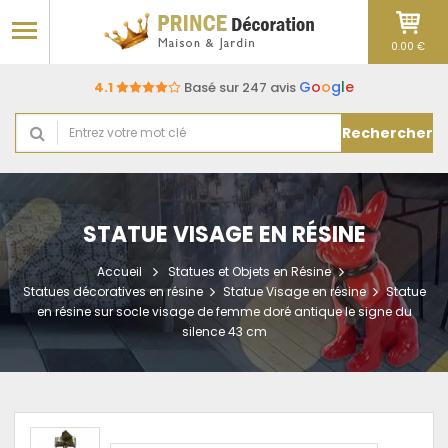
0.00 €
G
o
o
g
l
e
4.1
Basé sur 247 avis
Rechercher
STATUE VISAGE EN RÉSINE
Accueil
Statues et Objets en Résine
Statues décoratives en résine
Statue Visage en résine
Statue
en résine sur socle visage de femme doré antique le signe du
silence 43 cm