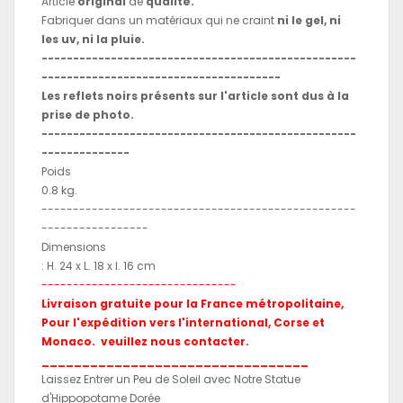
Article
original
de
qualité.
Fabriquer dans un matériaux qui ne craint
ni le gel, ni
les uv, ni la pluie.
--------------------------------------------------
--------------------------------------
Les reflets noirs présents sur l'article sont dus à la
prise de photo.
--------------------------------------------------
--------------
Poids
0.8 kg.
--------------------------------------------------
-----------------
Dimensions
: H. 24 x L. 18 x l. 16 cm
-------------------------------
Livraison gratuite pour la France métropolitaine,
Pour l'expédition vers l'international, Corse et
Monaco. veuillez nous contacter.
_________________________________
Laissez Entrer un Peu de Soleil avec Notre Statue
d'Hippopotame Dorée