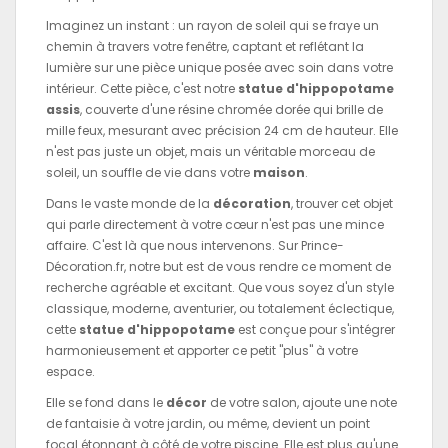
Imaginez un instant : un rayon de soleil qui se fraye un
chemin à travers votre fenêtre, captant et reflétant la
lumière sur une pièce unique posée avec soin dans votre
intérieur. Cette pièce, c'est notre
statue d'hippopotame
assis
, couverte d'une résine chromée dorée qui brille de
mille feux, mesurant avec précision 24 cm de hauteur. Elle
n'est pas juste un objet, mais un véritable morceau de
soleil, un souffle de vie dans votre
maison
.
Dans le vaste monde de la
décoration
, trouver cet objet
qui parle directement à votre cœur n'est pas une mince
affaire. C'est là que nous intervenons. Sur Prince-
Décoration.fr, notre but est de vous rendre ce moment de
recherche agréable et excitant. Que vous soyez d'un style
classique, moderne, aventurier, ou totalement éclectique,
cette
statue d'hippopotame
est conçue pour s'intégrer
harmonieusement et apporter ce petit "plus" à votre
espace.
Elle se fond dans le
décor
de votre salon, ajoute une note
de fantaisie à votre jardin, ou même, devient un point
focal étonnant à côté de votre piscine. Elle est plus qu'une