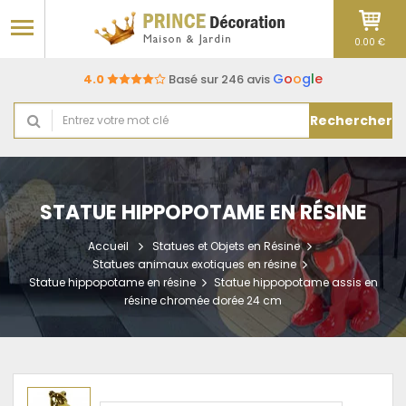
0.00 €
G
o
o
g
l
e
4.0
Basé sur 246 avis
Rechercher
STATUE HIPPOPOTAME EN RÉSINE
Accueil
Statues et Objets en Résine
Statues animaux exotiques en résine
Statue hippopotame en résine
Statue hippopotame assis en
résine chromée dorée 24 cm