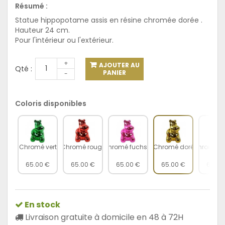
Résumé :
Statue hippopotame assis
en résine chromée dorée .
Hauteur 24 cm.
Pour l'intérieur ou l'extérieur.
+
AJOUTER AU
Qté :
PANIER
-
Coloris disponibles
Chromé vert
Chromé rouge
Chromé fuchsia
Chromé doré
Chromé c
65.00 €
65.00 €
65.00 €
65.00 €
65.00
En stock
Livraison gratuite à domicile en 48 à 72H