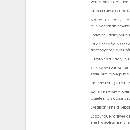
votre nouvel ami décor
Un Petit Clin d'Œil de 
Marcel n'est pas just
que confortablement in
Entretien Facile, pour
La vie est déjà assez 
flamboyant, vous libé
Il Trouve sa Place, Peu
Que ce soit
au milieu
style inimitable, prêt 
Un Cadeau Qui Fait To
Vous cherchez à offrir
gaieté mais aussi bea
Livraison Prête à Répa
Et pour que l’arrivée
métropolitaine
. Si