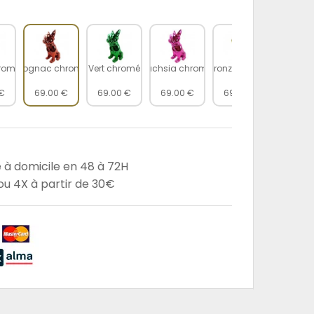
romè
Cognac chromé
Vert chromé
Fuchsia chromé
Bronze chromé
Doré ch
 €
69.00 €
69.00 €
69.00 €
69.00 €
69.00
e à domicile en 48 à 72H
u 4X à partir de 30€