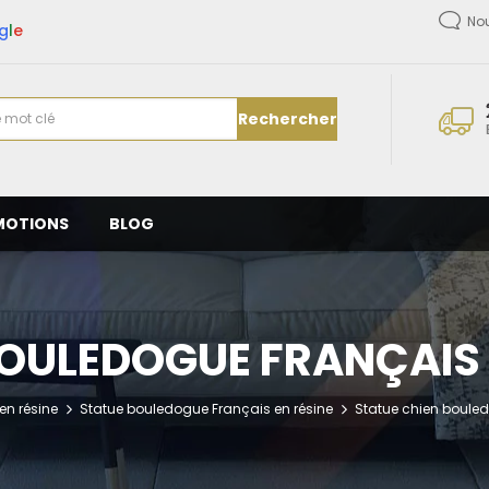
No
g
l
e
Rechercher
MOTIONS
BLOG
OULEDOGUE FRANÇAIS 
en résine
Statue bouledogue Français en résine
Statue chien boule