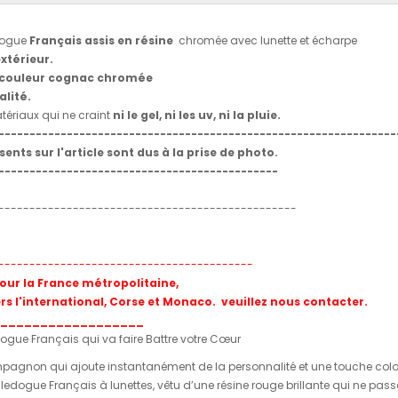
dogue
Français assis en résine
chromée avec lunette et écharpe
extérieur.
 couleur cognac chromée
alité.
ériaux qui ne craint
ni le gel, ni les uv, ni la pluie.
----------------------------------------------------------------
sents sur l'article sont dus à la prise de photo.
---------------------------------------------
------------------------------------------------
-----------------------------------------
pour la France métropolitaine,
ers l'international, Corse et Monaco. veuillez nous contacter.
__________________
dogue Français qui va faire Battre votre Cœur
pagnon qui ajoute instantanément de la personnalité et une touche colo
uledogue Français à lunettes, vêtu d’une résine rouge brillante qui ne passe