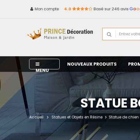
G
o
o
4.0
Basé sur 246 avis
Mon compte
NOUVEAUX PRODUITS
PRO
MENU
STATUE B
Accueil
Statues et Objets en Résine
Statue de chien 