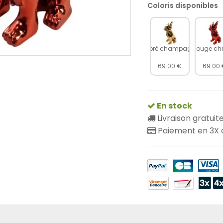
Coloris disponibles
Dopré champagne
Rouge ch
69.00 €
69.00
En stock
Livraison gratuit
Paiement en 3X o