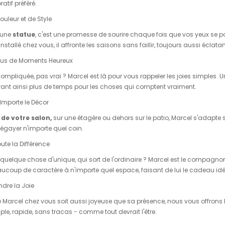
atif préféré.
Couleur et de Style
e une
statue
, c'est une promesse de sourire chaque fois que vos yeux se pose
stallé chez vous, il affronte les saisons sans faillir, toujours aussi éclat
 Plus de Moments Heureux
compliquée, pas vrai ? Marcel est là pour vous rappeler les joies simples. U
rant ainsi plus de temps pour les choses qui comptent vraiment.
 Importe le Décor
 de votre salon,
sur une étagère ou dehors sur le patio, Marcel s'adapte sa
à égayer n'importe quel coin.
ute la Différence
 quelque chose d'unique, qui sort de l'ordinaire ? Marcel est le compagno
ucoup de caractère à n'importe quel espace, faisant de lui le cadeau idéa
ndre la Joie
 de Marcel chez vous soit aussi joyeuse que sa présence, nous vous offron
mple, rapide, sans tracas - comme tout devrait l'être.