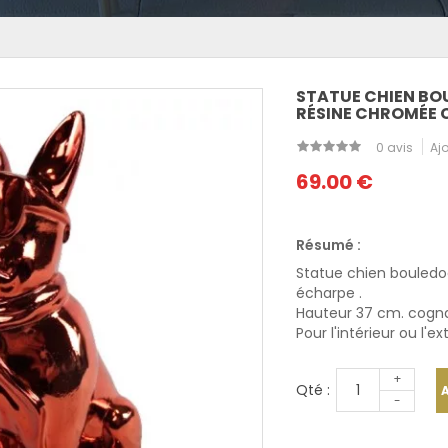
STATUE CHIEN BO
RÉSINE CHROMÉE
0 avis
Ajo
69.00 €
Résumé :
Statue chien bouledo
écharpe .
Hauteur 37 cm. cogn
Pour l'intérieur ou l'ex
+
Qté :
-