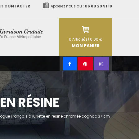
us
CONTACTER
Appelez nous au :
06 80 23 91 18
0
Article(s)
0.00 €
MON PANIER
EN RÉSINE
dogue Français à lunette en résine chromée cognac 37 cm