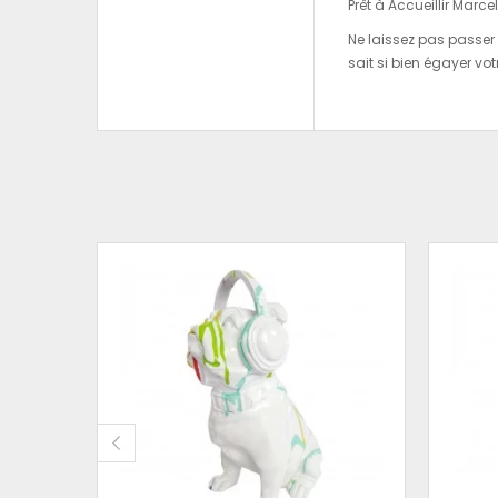
Prêt à Accueillir Marcel
Ne laissez pas passer 
sait si bien égayer v
OGUE
OUGE
 CM