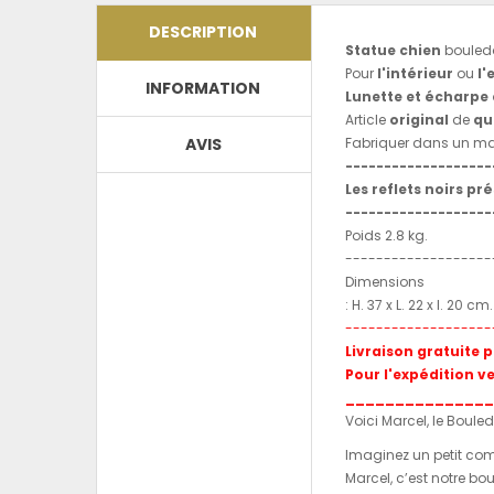
DESCRIPTION
Statue
chien
boule
Pour
l'intérieur
ou
l'
INFORMATION
Lunette et écharpe
Article
original
de
qu
AVIS
Fabriquer dans un mat
-------------------
Les reflets noirs pré
-------------------
Poids 2.8 kg.
-------------------
Dimensions
: H. 37 x L. 22 x l. 20 cm.
-------------------
Livraison gratuite 
Pour l'expédition v
_______________
Voici Marcel, le Boule
Imaginez un petit com
Marcel, c’est notre bo