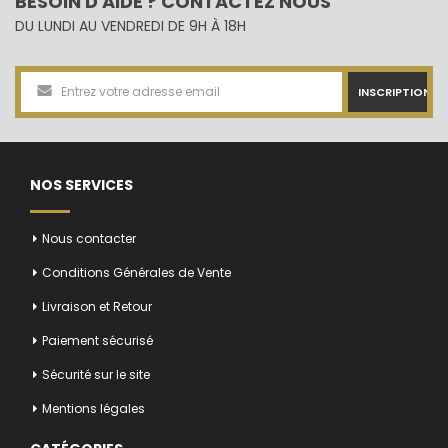
BESOIN D'AIDE ? CONTACTEZ NOUS
statue animalière durable
.
DU LUNDI AU VENDREDI DE 9H À 18H
Les animaux de ferme occupent également une place importante
dans la décoration extérieure. Aux côtés des statues de vaches en
résine et des taureaux décoratifs, les statues de veaux en résine
INSCRIPTION
apportent une touche authentique et champêtre idéale pour un
jardin, une ferme pédagogique, une exploitation agricole ou un
commerce de terroir.
NOS SERVICES
Nous contacter
Conditions Générales de Vente
Livraison et Retour
Paiement sécurisé
Sécurité sur le site
Mentions légales