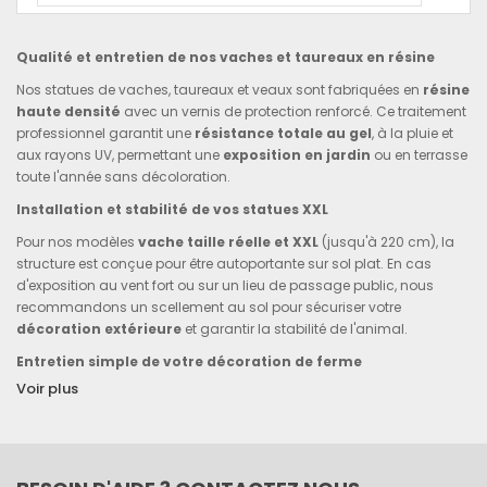
Qualité et entretien de nos vaches et taureaux en résine
Nos statues de vaches, taureaux et veaux sont fabriquées en
résine
haute densité
avec un vernis de protection renforcé. Ce traitement
professionnel garantit une
résistance totale au gel
, à la pluie et
aux rayons UV, permettant une
exposition en jardin
ou en terrasse
toute l'année sans décoloration.
Installation et stabilité de vos statues XXL
Pour nos modèles
vache taille réelle et XXL
(jusqu'à 220 cm), la
structure est conçue pour être autoportante sur sol plat. En cas
d'exposition au vent fort ou sur un lieu de passage public, nous
recommandons un scellement au sol pour sécuriser votre
décoration extérieure
et garantir la stabilité de l'animal.
Entretien simple de votre décoration de ferme
Voir plus
L'entretien de la
résine époxy
est minimal : un nettoyage rapide à
l'eau savonneuse une fois par an suffit à conserver l'éclat des
couleurs, qu'il s'agisse d'une robe réaliste ou d'une finition
vache
multicolore design
. C’est l'investissement idéal pour les
commerces, restaurants et jardins paysagers cherchant une