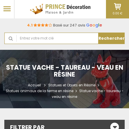
0.00 €
G
o
o
g
l
e
4.1
Basé sur 247 avis
Rechercher
STATUE VACHE - TAUREAU - VEAU EN
RÉSINE
Accueil
Statues et Objets en Résine
Statues animaux de la ferme en résine
Statue vache - taureau -
veau en résine
FILTRER PAR