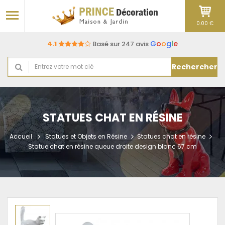
0.00 €
G
o
o
g
l
e
4.1
Basé sur 247 avis
Rechercher
STATUES CHAT EN RÉSINE
Accueil
Statues et Objets en Résine
Statues chat en résine
Statue chat en résine queue droite design blanc 67 cm