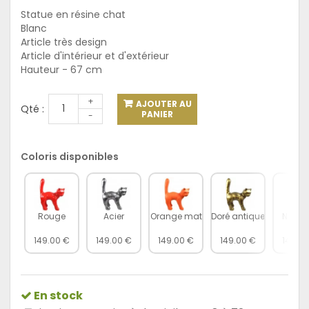
Statue en résine chat
Blanc
Article très design
Article d'intérieur et d'extérieur
Hauteur - 67 cm
+
AJOUTER AU
Qté :
PANIER
-
Coloris disponibles
Rouge
Acier
Orange mat
Doré antique
Noir m
149.00 €
149.00 €
149.00 €
149.00 €
149.00
En stock