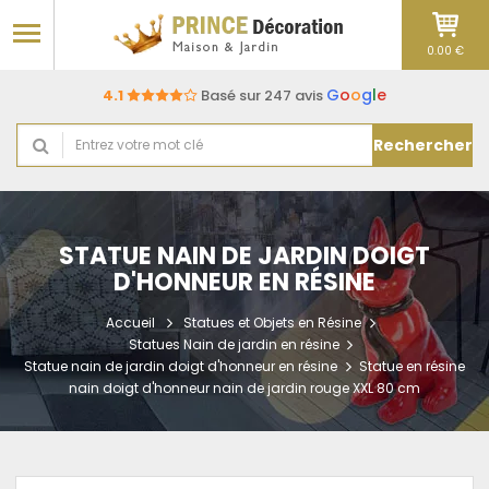
0.00 €
G
o
o
g
l
e
4.1
Basé sur 247 avis
Rechercher
STATUE NAIN DE JARDIN DOIGT
D'HONNEUR EN RÉSINE
Accueil
Statues et Objets en Résine
Statues Nain de jardin en résine
Statue nain de jardin doigt d'honneur en résine
Statue en résine
nain doigt d'honneur nain de jardin rouge XXL 80 cm