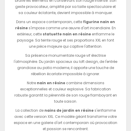
brave les éléments en conservant son rouge intense. Son
geste provocateur, amplifié par sa taille spectaculaire et
sa couleur éclatante, devient impossible à manquer.
Dans un espace contemporain, cette
figurine nain en
résine
s'impose comme une œuvre d'art incendiaire. En
extérieur, cette
statuette nain en résine
enflamme le
paysage. Sa teinte rouge et ses proportions XXL en font
une pièce majeure qui captive l'attention.
Sa présence monumentale rouge vif électrise
l'atmosphère. Du jardin spacieux au loft design, de l'entrée
grandiose au patio moderne, il apporte une touche de
rébellion écarlate impossible à ignorer.
Notre
nain en résine
combine dimensions
exceptionnelles et couleur explosive. Sa fabrication
robuste garantit la pérennité de son rouge flamboyant en
toute saison.
La collection de
nains de jardin en résine
s'enflamme
avec cette version XXL. Ce modèle géant transforme votre
espace en une galerie d'art contemporain où provocation
et passion se rencontrent.