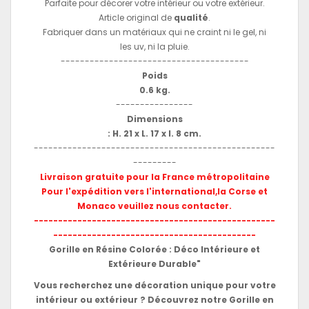
Parfaite pour décorer votre intérieur ou votre extérieur.
Article original de
qualité
.
Fabriquer dans un matériaux qui ne craint ni le gel, ni
les uv, ni la pluie.
---------------------------------------
Poids
0.6 kg.
----------------
Dimensions
: H. 21 x L. 17 x l. 8 cm.
--------------------------------------------------
---------
Livraison gratuite pour la France métropolitaine
Pour l'expédition vers l'international,la Corse et
Monaco veuillez nous contacter.
--------------------------------------------------
------------------------------------------
Gorille en Résine Colorée : Déco Intérieure et
Extérieure Durable"
Vous recherchez une décoration unique pour votre
intérieur ou extérieur ? Découvrez notre Gorille en