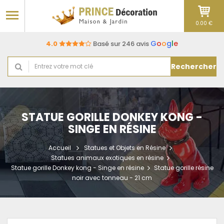
0.00 €
G
o
o
g
l
e
4.0
Basé sur 246 avis
Rechercher
STATUE GORILLE DONKEY KONG -
SINGE EN RÉSINE
Accueil
Statues et Objets en Résine
Statues animaux exotiques en résine
Statue gorille Donkey kong - Singe en résine
Statue gorille résine
noir avec tonneau - 21 cm