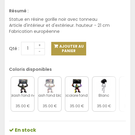
Résumé :
Statue en résine gorille noir avec tonneau
Article d'intérieur et d'extérieur. hauteur - 21 cm
Fabrication européenne
+
AJOUTER AU
Qté :
PANIER
-
Coloris disponibles
Splash fond noir
Splash fond blanc
Multicolore fond noir
Blanc
Roug
35.00 €
35.00 €
35.00 €
35.00 €
35.00
En stock