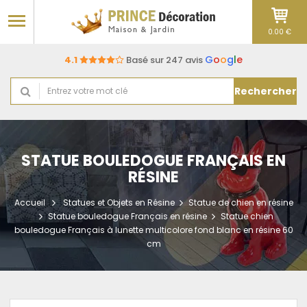
0.00 €
G
o
o
g
l
e
4.1
Basé sur 247 avis
Rechercher
STATUE BOULEDOGUE FRANÇAIS EN
RÉSINE
Accueil
Statues et Objets en Résine
Statue de chien en résine
Statue bouledogue Français en résine
Statue chien
bouledogue Français à lunette multicolore fond blanc en résine 60
cm