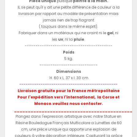
Pièce unique
puisque
peinte à la main.
IL se peut qu'il y ait une petite différence de couleur a la
livraison par rapport au modèle de présentation mais
jamais rien de trop flagrant
( toujours dans le même esprit).
Fabriquer dans un matériaux qui ne craint ni le
gel
, ni
les
uv
, ni la
pluie
.
-----------------------------------------
Poids
5 kg.
---------------------------
Dimensions
: H. 60 x L. 37 x l. 30 cm.
----------------------------------------------
Livraison gratuite pour la France métropolitaine
Pour l'expédition vers l'international, la Corse et
Monaco.veuillez nous contacter.
____________________________________________
Plongez dans l'expression artistique avec notre Statue en
Résine Bouledogue Français Multicolore a Lunettes de 60
cm, une pièce unique qui apporte une explosion de
couleurs à votre décoration intérieure. Capturant la grâce