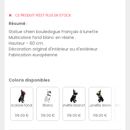
CE PRODUIT N'EST PLUS EN STOCK
Résumé :
Statue chien bouledogue Français à lunette
Multicolore fond blanc en résine .
Hauteur - 60 cm.
Décoration original d'intérieur ou d'extérieur.
Fabrication européenne
Coloris disponibles
Multicolore fond noir
Blanc
Lunette blanche
Lunette dorée
Blanc et
119.00 €
119.00 €
119.00 €
119.00 €
119.00