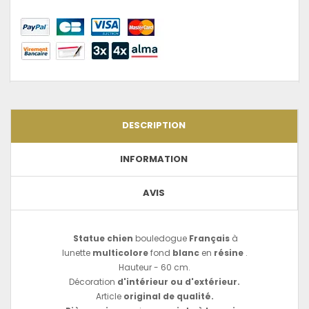
DESCRIPTION
INFORMATION
AVIS
Statue
chien
bouledogue
Français
à
lunette
multicolore
fond
blanc
en
résine
.
Hauteur - 60 cm.
Décoration
d'intérieur ou d'extérieur.
Article
original de qualité.