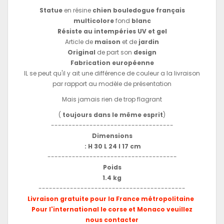
Statue
en résine
chien
bouledogue français
multicolore
fond
blanc
Résiste au intempéries UV et gel
Article de
maison
et de
jardin
Original
de part son
design
Fabrication européenne
IL se peut qu'il y ait une différence de couleur a la livraison
par rapport au modèle de présentation
Mais jamais rien de trop flagrant
(
toujours dans le même esprit
)
-----------------------------------
Dimensions
: H 30 L 24 l 17 cm
-------------------------------------
Poids
1.4 kg
------------------------------------------
Livraison gratuite pour la France métropolitaine
Pour l'international le corse et Monaco veuillez
nous contacter