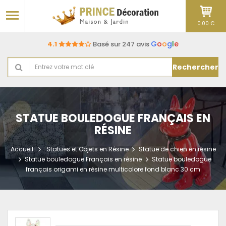
0.00 €
G
o
o
g
l
e
4.1
Basé sur 247 avis
Rechercher
STATUE BOULEDOGUE FRANÇAIS EN
RÉSINE
Accueil
Statues et Objets en Résine
Statue de chien en résine
Statue bouledogue Français en résine
Statue bouledogue
français origami en résine multicolore fond blanc 30 cm