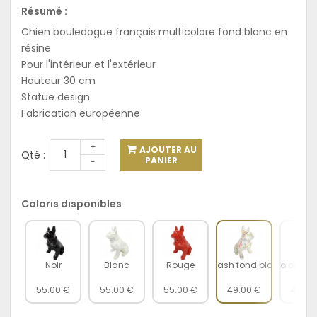
Résumé :
Chien bouledogue français multicolore fond blanc en
résine
Pour l'intérieur et l'extérieur
Hauteur 30 cm
Statue design
Fabrication européenne
+
AJOUTER AU
Qté :
PANIER
-
Coloris disponibles
Noir
Blanc
Rouge
Splash fond blanc
Multicolorte f
55.00 €
55.00 €
55.00 €
49.00 €
49.00