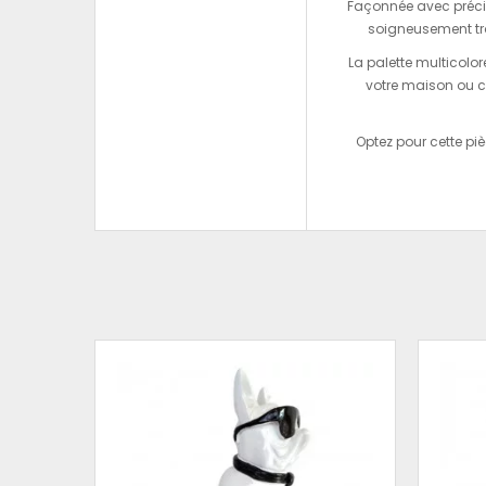
Façonnée avec précis
soigneusement tra
La palette multicolor
votre maison ou c
Optez pour cette p
IEN
NOIR