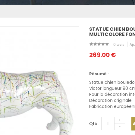
STATUE CHIEN BO
MULTICOLORE FON
0 avis
Ajo
269.00 €
Résumé :
Statue chien bouledo
Victor longueur 90 c
Pour la décoration inté
Décoration originale
Fabrication europée
+
Qté :
-