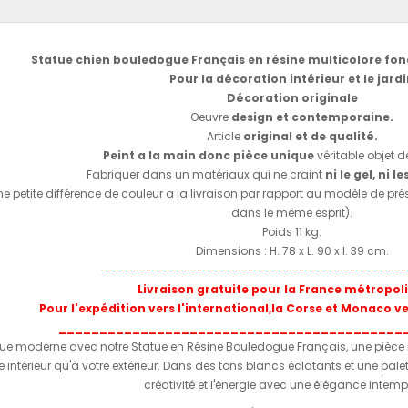
Statue chien bouledogue Français en résine multicolore fo
Pour la décoration intérieur et le jard
Décoration originale
Oeuvre
design et contemporaine.
Article
original et de qualité.
Peint a la main donc pièce unique
véritable objet 
Fabriquer dans un matériaux qui ne craint
ni le gel, ni le
t une petite différence de couleur a la livraison par rapport au modèle de pr
dans le même esprit).
Poids 11 kg.
Dimensions : H. 78 x L. 90 x l. 39 cm.
------------------------------------------------
Livraison gratuite pour la France métropol
Pour l'expédition vers l'international,la Corse et Monaco v
__________________________________________
tique moderne avec notre Statue en Résine Bouledogue Français, une piè
re intérieur qu'à votre extérieur. Dans des tons blancs éclatants et une pale
créativité et l'énergie avec une élégance intempo