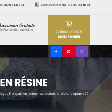
us
CONTACTER
Appelez nous au :
06 80 23 91 18
0
Article(s)
0.00 €
MON PANIER
EN RÉSINE
ogue Français en résine multicolore fond blanc splash 90