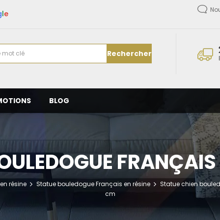
No
g
l
e
Rechercher
MOTIONS
BLOG
OULEDOGUE FRANÇAIS 
en résine
Statue bouledogue Français en résine
Statue chien bouled
cm