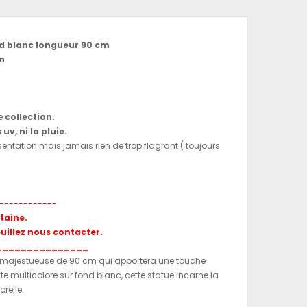
nd blanc longueur 90 cm
in
de
collection.
s uv, ni la pluie.
ésentation mais jamais rien de trop flagrant ( toujours
------------
itaine.
euillez nous contacter.
_______________
ce majestueuse de 90 cm qui apportera une touche
tte multicolore sur fond blanc, cette statue incarne la
relle.