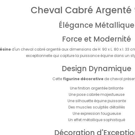
Cheval Cabré Argenté
Élégance Métallique
Force et Modernité
résine
d'un cheval cabré argenté aux dimensions de H. 90 x L. 80 x l. 33 c
exceptionnelle qui capture la puissance équine dans un st
Design Dynamique
Cette
figurine décorative
de cheval présen
Une finition argentée brillante
Une pose cabrée majestueuse
Une silhouette équine puissante
Des muscles sculptés détaillés
Une expression fougueuse
Un effet métallique sophistiqué
Décoration d'Excepti