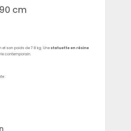
 90 cm
m et son poids de 7.8 kg. Une
statuette en résine
yle contemporain.
te :
on