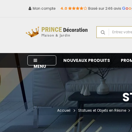
G
o
o
4.0
Basé sur 246 avis
Mon compte
NOUVEAUX PRODUITS
PRO
MENU
S
Accueil
Statues et Objets en Résine