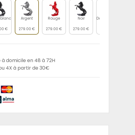
t blanc
Argent
Rouge
Noir
Doré antique
Perso
00 €
279.00 €
279.00 €
279.00 €
279.00 €
299
e à domicile en 48 à 72H
u 4X à partir de 30€