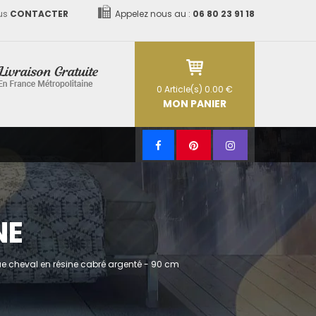
us
CONTACTER
Appelez nous au :
06 80 23 91 18
0
Article(s)
0.00 €
MON PANIER
NE
ue cheval en résine cabré argenté - 90 cm