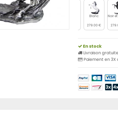
Marron
Blanc
Noir e
279.00 €
279.00 €
279.
En stock
Livraison gratuit
Paiement en 3X o