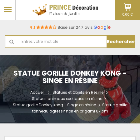
0.00 €
G
o
o
g
l
e
4.1
Basé sur 247 avis
Rechercher
STATUE GORILLE DONKEY KONG -
SINGE EN RÉSINE
Accueil
Statues et Objets en Résine
Statues animaux exotiques en résine
Statue gorille Donkey kong - Singe en résine
Statue gorille
tonneau agressif noir en origami 67 cm