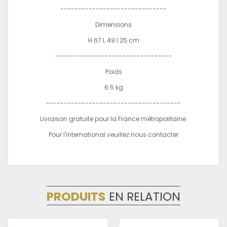
------------------------------
Dimensions
H 67 L 49 l 25 cm
---------------------------------
Poids
6.5 kg
--------------------------------------
Livraison gratuite pour la France métropolitaine
Pour l'international veuillez nous contacter
PRODUITS
EN RELATION