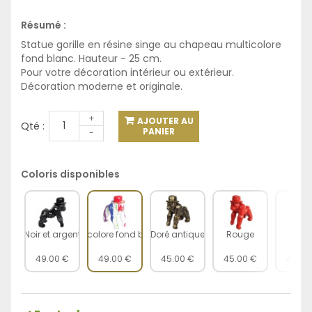
Résumé :
Statue gorille en résine singe au chapeau multicolore
fond blanc. Hauteur - 25 cm.
Pour votre décoration intérieur ou extérieur.
Décoration moderne et originale.
+
AJOUTER AU
Qté :
PANIER
-
Coloris disponibles
Noir et argent
Multicolore fond blanc
Doré antique
Rouge
Jaun
49.00 €
49.00 €
45.00 €
45.00 €
45.00