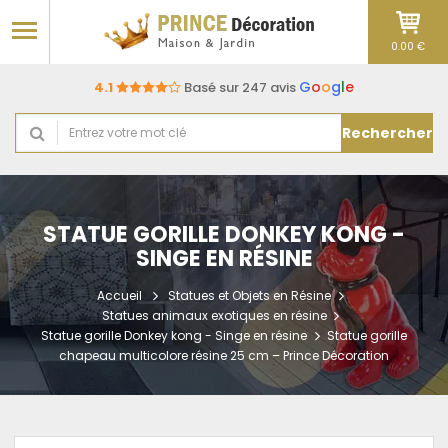
0.00 €
G
o
o
g
l
e
4.1
Basé sur 247 avis
Rechercher
STATUE GORILLE DONKEY KONG -
SINGE EN RÉSINE
Accueil
Statues et Objets en Résine
Statues animaux exotiques en résine
Statue gorille Donkey kong - Singe en résine
Statue gorille
chapeau multicolore résine 25 cm – Prince Décoration