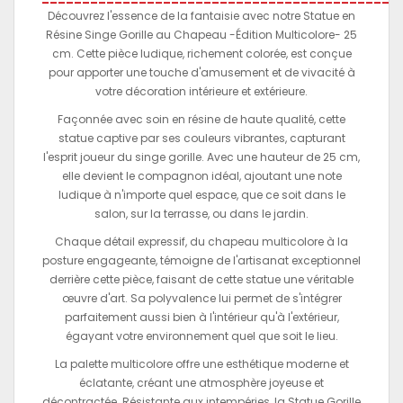
Découvrez l'essence de la fantaisie avec notre Statue en
Résine Singe Gorille au Chapeau -Édition Multicolore- 25
cm. Cette pièce ludique, richement colorée, est conçue
pour apporter une touche d'amusement et de vivacité à
votre décoration intérieure et extérieure.
Façonnée avec soin en résine de haute qualité, cette
statue captive par ses couleurs vibrantes, capturant
l'esprit joueur du singe gorille. Avec une hauteur de 25 cm,
elle devient le compagnon idéal, ajoutant une note
ludique à n'importe quel espace, que ce soit dans le
salon, sur la terrasse, ou dans le jardin.
Chaque détail expressif, du chapeau multicolore à la
posture engageante, témoigne de l'artisanat exceptionnel
derrière cette pièce, faisant de cette statue une véritable
œuvre d'art. Sa polyvalence lui permet de s'intégrer
parfaitement aussi bien à l'intérieur qu'à l'extérieur,
égayant votre environnement quel que soit le lieu.
La palette multicolore offre une esthétique moderne et
éclatante, créant une atmosphère joyeuse et
décontractée. Résistante aux intempéries, la Statue Gorille