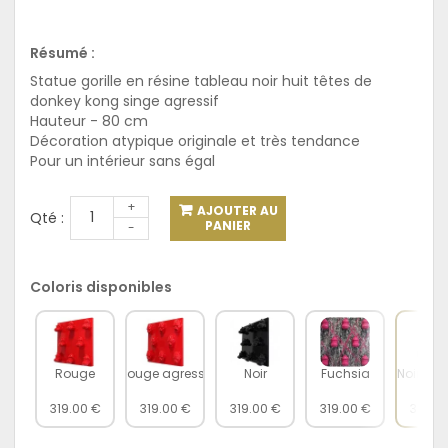
Résumé :
Statue gorille en résine tableau noir huit têtes de
donkey kong singe agressif
Hauteur - 80 cm
Décoration atypique originale et très tendance
Pour un intérieur sans égal
+
AJOUTER AU
Qté :
PANIER
-
Coloris disponibles
Rouge
Rouge agressif
Noir
Fuchsia
Noir agr
319.00 €
319.00 €
319.00 €
319.00 €
319.00