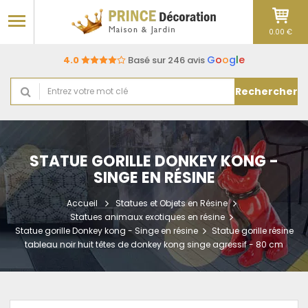
0.00 €
G
o
o
g
l
e
4.0
Basé sur 246 avis
Rechercher
STATUE GORILLE DONKEY KONG -
SINGE EN RÉSINE
Accueil
Statues et Objets en Résine
Statues animaux exotiques en résine
Statue gorille Donkey kong - Singe en résine
Statue gorille résine
tableau noir huit têtes de donkey kong singe agressif - 80 cm